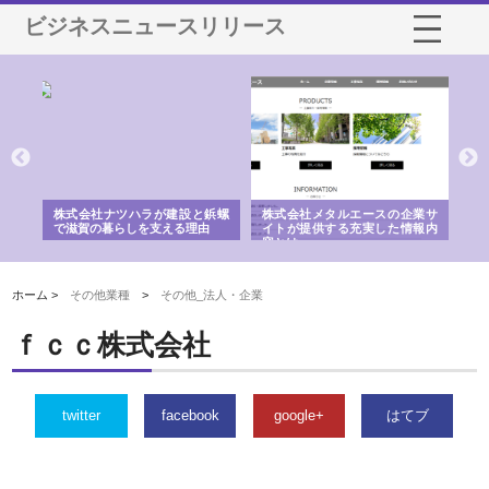
ビジネスニュースリリース
三河
株式会社ナツハラが建設と鋲螺
株式会社メタルエースの企業サ
株
構空
で滋賀の暮らしを支える理由
イトが提供する充実した情報内
み
容とは
ホーム >
その他業種
>
その他_法人・企業
ｆｃｃ株式会社
twitter
facebook
google+
はてブ