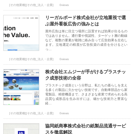
[その他業種][その他_法人・企業]
0views
リーガルボード株式会社が立地重視で選
ぶ屋外看板広告の強みとは
屋外広告は単に目立つ場所に設置すれば効果が出るもの
ではありません。通行量や視認性、ターゲット層の動線
など、複数の要素が複雑に絡み合って広告効果を左右し
ます。立地選定の精度が広告投資の成否を分けるとい
っ…
[その他業種][その他_法人・企業]
0views
株式会社エムジーが手がけるプラスチッ
ク成形技術の全容
プラスチック成形という分野は、私たちの暮らしを支え
る多くの製品に欠かせない技術です。自動車部品から家
電製品、精密機器まで、さまざまな産業で求められる高
品質な成形品を生み出すには、確かな技術力と豊富な
経…
[その他業種][その他_法人・企業]
0views
協同紙商事株式会社の紙製品流通サービ
スを徹底解説