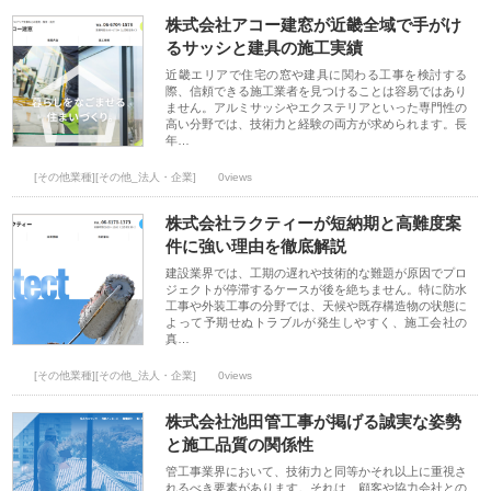
株式会社アコー建窓が近畿全域で手がけ
るサッシと建具の施工実績
近畿エリアで住宅の窓や建具に関わる工事を検討する
際、信頼できる施工業者を見つけることは容易ではあり
ません。アルミサッシやエクステリアといった専門性の
高い分野では、技術力と経験の両方が求められます。長
年…
[その他業種][その他_法人・企業]
0views
株式会社ラクティーが短納期と高難度案
件に強い理由を徹底解説
建設業界では、工期の遅れや技術的な難題が原因でプロ
ジェクトが停滞するケースが後を絶ちません。特に防水
工事や外装工事の分野では、天候や既存構造物の状態に
よって予期せぬトラブルが発生しやすく、施工会社の
真…
[その他業種][その他_法人・企業]
0views
株式会社池田管工事が掲げる誠実な姿勢
と施工品質の関係性
管工事業界において、技術力と同等かそれ以上に重視さ
れるべき要素があります。それは、顧客や協力会社との