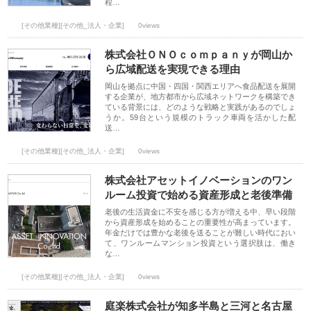
程…
[その他業種][その他_法人・企業]
0views
株式会社ＯＮＯｃｏｍｐａｎｙが岡山か
ら広域配送を実現できる理由
岡山を拠点に中国・四国・関西エリアへ食品配送を展開
する企業が、地方都市から広域ネットワークを構築でき
ている背景には、どのような戦略と実践があるのでしょ
うか。59台という規模のトラック車両を活かした配
送…
[その他業種][その他_法人・企業]
0views
株式会社アセットイノベーションのワン
ルーム投資で始める資産形成と老後準備
老後の生活資金に不安を感じる方が増える中、早い段階
から資産形成を始めることの重要性が高まっています。
年金だけでは豊かな老後を送ることが難しい時代におい
て、ワンルームマンション投資という選択肢は、働き
な…
[その他業種][その他_法人・企業]
0views
庭楽株式会社が知多半島と三河と名古屋