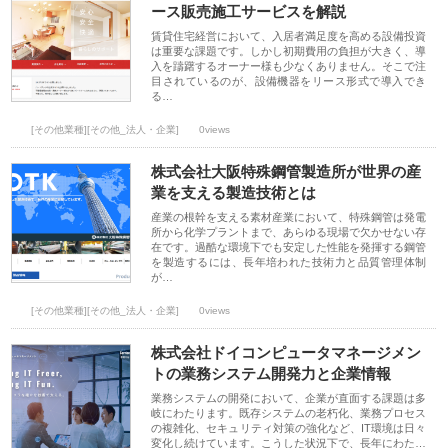
ース販売施工サービスを解説
賃貸住宅経営において、入居者満足度を高める設備投資
は重要な課題です。しかし初期費用の負担が大きく、導
入を躊躇するオーナー様も少なくありません。そこで注
目されているのが、設備機器をリース形式で導入でき
る…
[その他業種][その他_法人・企業]
0views
株式会社大阪特殊鋼管製造所が世界の産
業を支える製造技術とは
産業の根幹を支える素材産業において、特殊鋼管は発電
所から化学プラントまで、あらゆる現場で欠かせない存
在です。過酷な環境下でも安定した性能を発揮する鋼管
を製造するには、長年培われた技術力と品質管理体制
が…
[その他業種][その他_法人・企業]
0views
株式会社ドイコンピュータマネージメン
トの業務システム開発力と企業情報
業務システムの開発において、企業が直面する課題は多
岐にわたります。既存システムの老朽化、業務プロセス
の複雑化、セキュリティ対策の強化など、IT環境は日々
変化し続けています。こうした状況下で、長年にわた…