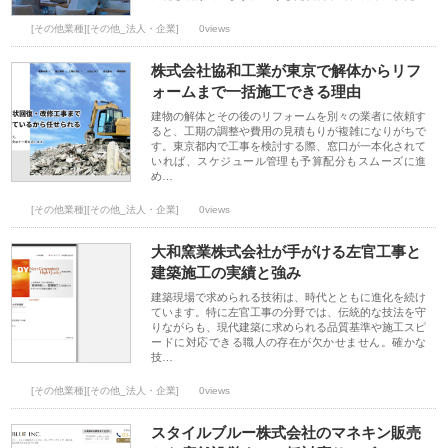
[その他業種][その他_法人・企業]
0views
株式会社協和工業が東京で解体からリフ
ォームまで一括施工できる理由
建物の解体とその後のリフォームを別々の業者に依頼す
ると、工期の調整や費用の見積もりが複雑になりがちで
す。東京都内で工事を検討する際、窓口が一本化されて
いれば、スケジュール管理も予算配分もスムーズに進
め…
[その他業種][その他_法人・企業]
0views
大和窯業株式会社が手がける左官工事と
建築施工の実績と強み
建築現場で求められる技術は、時代とともに進化を続け
ています。特に左官工事の分野では、伝統的な技法を守
りながらも、現代建築に求められる品質基準や施工スピ
ードに対応できる職人の存在が欠かせません。確かな
技…
[その他業種][その他_法人・企業]
0views
スタイルブルー株式会社のマネキン販売