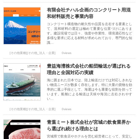
有限会社チハル企画のコンクリート用混
和材料販売と事業内容
コンクリート構造物の耐久性や品質を左右する要素とし
て、混和材料の選定は極めて重要な位置づけにありま
す。建設現場では日々、強度や作業性、環境適応性など
多様な要求に応える材料が求められており、専門的な知
識…
[その他業種][その他_法人・企業]
0views
豊益海漕株式会社の船団輸送が選ばれる
理由と全国対応の実績
海に囲まれた日本では、陸上輸送だけでは対応しきれな
い物流ニーズが数多く存在します。特に大量の貨物を効
率的に運ぶ手段として、海運は今も重要な役割を担って
います。船舶による輸送は天候や海況に左右されやす
い…
[その他業種][その他_法人・企業]
0views
青葉ミート株式会社が宮城の飲食業界か
ら選ばれ続ける理由とは
宮城県で飲食店やホテルを営む経営者にとって、安定し