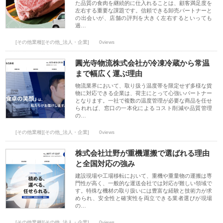
た品質の食肉を継続的に仕入れることは、顧客満足度を
左右する重要な課題です。信頼できる卸売パートナーと
の出会いが、店舗の評判を大きく左右するといっても
過…
[その他業種][その他_法人・企業]
0views
圓光寺物流株式会社が冷凍冷蔵から常温
まで幅広く運ぶ理由
物流業界において、取り扱う温度帯を限定せず多様な貨
物に対応できる企業は、荷主にとって心強いパートナー
となります。一社で複数の温度管理が必要な商品を任せ
られれば、窓口の一本化によるコスト削減や品質管理
の…
[その他業種][その他_法人・企業]
0views
株式会社辻野が重機運搬で選ばれる理由
と全国対応の強み
建設現場や工場移転において、重機や重量物の運搬は専
門性が高く、一般的な運送会社では対応が難しい領域で
す。特殊な機材の取り扱いには豊富な経験と技術力が求
められ、安全性と確実性を両立できる業者選びが現場
の…
[その他業種][その他_法人・企業]
0views