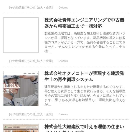
[その他業種][その他_法人・企業]
0views
株式会社青津エンジニアリングで中古機
器から精密加工まで一括対応
製造業の現場では、高精度な加工技術と設備投資のバラ
ンスが常に課題となっています。新品機器の導入には多
額のコストがかかる一方で、品質を妥協することはでき
ません。そんなジレンマを抱える企業にとって、中古
機…
[その他業種][その他_法人・企業]
0views
株式会社オクノコトーが実現する建設発
生土の再生循環システム
建設現場から排出される土をただ廃棄するのではなく、
再び使える資源として生まれ変わらせる。そんな循環型
社会の実現に向けた取り組みが、今まさに求められてい
ます。限りある資源を有効活用し、環境負荷を抑えな
が…
[その他業種][その他_法人・企業]
0views
株式会社大鐵建設で叶える理想の住まい