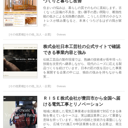
づくりと暮らし改善
住まいの悩みは、暮らしの質そのものに直結します。古
くなった設備の不具合、使い勝手の悪い間取り、断熱性
能の低さによる光熱費の負担。こうした日常の小さなス
トレスが積み重なると、本来くつろげるはずの我が家
が…
[その他業種][その他_法人・企業]
0views
株式会社日本工芸社の公式サイトで確認
できる事業内容と強み
伝統工芸品の製作現場では、熟練の技術者が長年培った
技能を次世代へ継承しながら、現代のニーズに応える製
品づくりを続けています。日本の匠の技を活かした事業
を展開する企業の中には、独自の強みを持ちながら着
実…
[その他業種][その他_法人・企業]
0views
ＲＩＳＥ株式会社が豊田市から全国へ届
ける電気工事とリノベーション
地域に根差した電気工事業者が全国規模で対応できる体
制を整えているケースは、実は建設業界において重要な
意味を持っています。地元の信頼と技術力を基盤にしな
がら、広域での施工や申請業務を担える企業は、発注