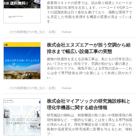
産業用スキャナの世界では、読み取り精度とスピードが
製造現場の生産性を左右します。バーコードやQRコー
ドの認識技術は日々進化を遂げており、過酷な環境下で
も安定した性能を発揮する機器の需要が高まっていま
す…
[その他業種][その他_法人・企業]
0views
株式会社エヌズエアーが担う空調から給
排水まで幅広い設備工事の実態
建物の快適性を支える設備工事は、私たちの日常生活に
おいて欠かせない存在です。空調が効かない夏の暑さ、
水回りのトラブル、換気不良による空気の淀み――これ
らは全て専門技術を持つ企業によって未然に防がれて
い…
[その他業種][その他_法人・企業]
0views
株式会社マイアソックの研究施設移転と
理化学機器に関する総合情報
研究施設の移転は、精密機器の取り扱いや実験環境の再
現性確保など、一般的な引越しとは全く異なる専門知識
が求められます。理化学機器を扱う現場では、わずかな
振動や温度変化が研究成果に影響を与えるため、移転
プ…