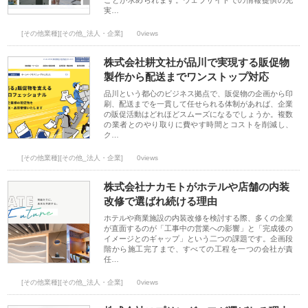
ことが求められます。ウェブサイトでの情報提供の充
実…
[その他業種][その他_法人・企業]
0views
株式会社耕文社が品川で実現する販促物
製作から配送までワンストップ対応
品川という都心のビジネス拠点で、販促物の企画から印
刷、配送までを一貫して任せられる体制があれば、企業
の販促活動はどれほどスムーズになるでしょうか。複数
の業者とのやり取りに費やす時間とコストを削減し、
ク…
[その他業種][その他_法人・企業]
0views
株式会社ナカモトがホテルや店舗の内装
改修で選ばれ続ける理由
ホテルや商業施設の内装改修を検討する際、多くの企業
が直面するのが「工事中の営業への影響」と「完成後の
イメージとのギャップ」という二つの課題です。企画段
階から施工完了まで、すべての工程を一つの会社が責
任…
[その他業種][その他_法人・企業]
0views