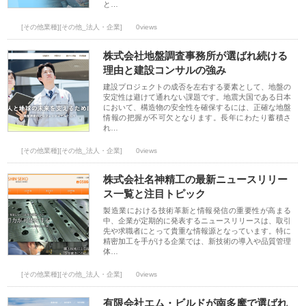
と…
[その他業種][その他_法人・企業]
0views
株式会社地盤調査事務所が選ばれ続ける
理由と建設コンサルの強み
建設プロジェクトの成否を左右する要素として、地盤の
安定性は避けて通れない課題です。地震大国である日本
において、構造物の安全性を確保するには、正確な地盤
情報の把握が不可欠となります。長年にわたり蓄積さ
れ…
[その他業種][その他_法人・企業]
0views
株式会社名神精工の最新ニュースリリー
ス一覧と注目トピック
製造業における技術革新と情報発信の重要性が高まる
中、企業が定期的に発表するニュースリリースは、取引
先や求職者にとって貴重な情報源となっています。特に
精密加工を手がける企業では、新技術の導入や品質管理
体…
[その他業種][その他_法人・企業]
0views
有限会社エム・ビルドが南多摩で選ばれ