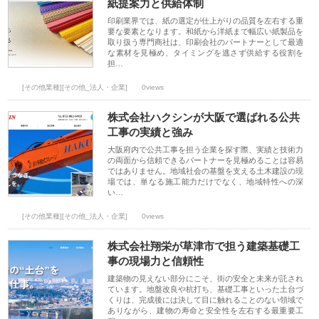
紙提案力と供給体制
印刷業界では、紙の選定が仕上がりの品質を左右する重
要な要素となります。和紙から洋紙まで幅広い紙製品を
取り扱う専門商社は、印刷会社のパートナーとして最適
な素材を見極め、タイミングを逃さず供給する役割を
担…
[その他業種][その他_法人・企業]
0views
株式会社ハクシンが大阪で選ばれる公共
工事の実績と強み
大阪府内で公共工事を担う企業を探す際、実績と技術力
の両面から信頼できるパートナーを見極めることは容易
ではありません。地域社会の基盤を支える土木建設の現
場では、単なる施工能力だけでなく、地域特性への深
い…
[その他業種][その他_法人・企業]
0views
株式会社翔栄が草津市で担う建築基礎工
事の現場力と信頼性
建築物の見えない部分にこそ、街の安全と未来が託され
ています。地盤改良や杭打ち、基礎工事といった土台づ
くりは、完成後には決して目に触れることのない領域で
ありながら、建物の寿命と安全性を左右する最重要工