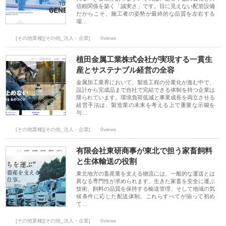
信頼関係を築く「誠実さ」です。目に見えない配管設備
だからこそ、施工者の姿勢が最終的な品質を左右する
場…
[その他業種][その他_法人・企業]
0views
植田金属工業株式会社が実現する一貫生
産とサステナブル経営の全容
金属加工業界において、製造工程の分業化が進む中で、
設計から完成品まで自社で完結できる体制を持つ企業は
限られています。環境負荷低減と事業成長を両立させる
経営手法は、製造業の未来を考える上で重要な示唆を
与…
[その他業種][その他_法人・企業]
0views
有限会社東研商事が東北で担う家畜飼料
と生体輸送の役割
東北地方の畜産業を支える物流には、一般的な運送とは
異なる専門性が求められます。生きた家畜を安全に運ぶ
技術、飼料の品質を保持する輸送管理、そして地域の気
候条件に応じた配送体制。これらすべてが揃って初め
て…
[その他業種][その他_法人・企業]
0views