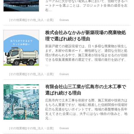
ューアルに欠かせない電気工事において、信頼できるパ
ートナーを選ぶことは、プロジェクト全体の成否を左
右…
[その他業種][その他_法人・企業]
0views
株式会社みなかみが新築現場の廃棄物処
理で選ばれ続ける理由
新築戸建ての建設現場では、日々多様な廃棄物が発生し
ます。木材や石膏ボード、梱包材など、適切な分別と処
理が求められる中で、施工業者が頭を悩ませるのが信頼
できる収集運搬業者の選定です。現場の進行を妨げず、
…
[その他業種][その他_法人・企業]
0views
有限会社山三工業が広島市の土木工事で
選ばれ続ける理由
広島市内で土木工事を依頼する際、施工実績や技術力は
もちろん重要ですが、地域に根差した信頼関係や現場対
応力も見逃せないポイントです。地域の基盤整備を長年
支えてきた企業には、大手にはない独自の強みと、地
元…
[その他業種][その他_法人・企業]
0views