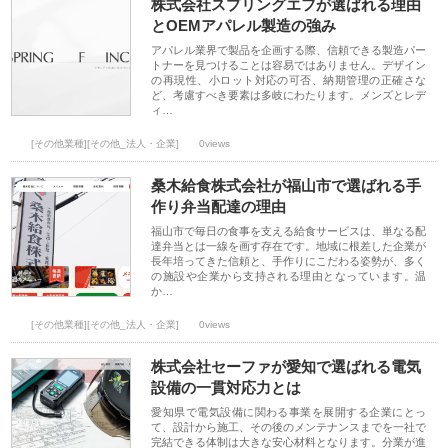
株式会社スプリングエフが選ばれる理由
とOEMアパレル製造の強み
アパレル業界で製品を企画する際、信頼できる製造パー
トナーを見つけることは容易ではありません。デザイン
の再現性、小ロット対応の可否、納期管理の正確さな
ど、考慮すべき要素は多岐にわたります。メンズとレデ
ィ…
[その他業種][その他_法人・企業]
0views
桑木給食株式会社が福山市で選ばれる手
作り弁当配達の理由
福山市で毎日の食事を支える給食サービスは、単なる配
達弁当とは一線を画す存在です。地域に根差した企業が
長年培ってきた信頼と、手作りにこだわる姿勢が、多く
の施設や企業から支持される理由となっています。温
か…
[その他業種][その他_法人・企業]
0views
株式会社セーファが愛知で選ばれる電気
設備の一貫対応力とは
愛知県で電気設備に関わる事業を展開する企業にとっ
て、設計から施工、その後のメンテナンスまでを一社で
完結できる体制は大きな安心材料となります。分業が進