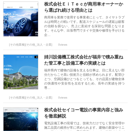
株式会社ＥｉＴｅｃが商用車オーナーか
ら選ばれ続ける理由とは
商用車を業務で使用する事業者にとって、タイヤトラブ
ルは時間との戦いです。配送スケジュールの遅延は顧客
の信頼を損ない、売上に直結する深刻な問題となりま
す。そんな中、出張専門でタイヤ交換や修理を手がける
企…
[その他業種][その他_法人・企業]
0views
姉川設備機工株式会社が福井で積み重ね
た管工事と設備工事の実績とは
福井県内で建物の設備を支える仕事は、目に見えない部
分だからこそ高い技術力と信頼が求められます。配管ひ
とつ、空調設備ひとつをとっても、その品質が建物全体
の快適性や安全性を左右するため、長年の実績を持つ
専…
[その他業種][その他_法人・企業]
0views
株式会社セイコー電設の事業内容と強み
を徹底解説
電気設備工事の現場では、技術力だけでなく安全管理や
施工品質の維持が常に求められます。建物の新築やリニ