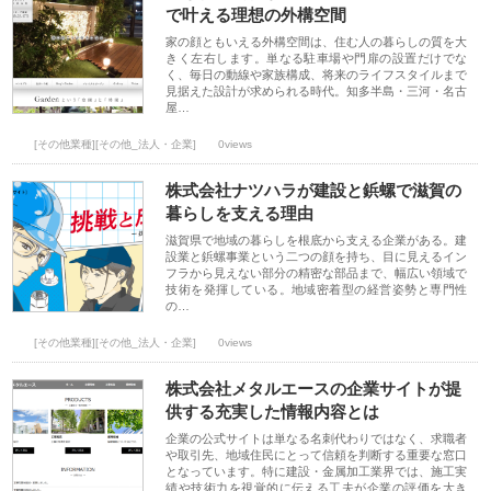
で叶える理想の外構空間
家の顔ともいえる外構空間は、住む人の暮らしの質を大
きく左右します。単なる駐車場や門扉の設置だけでな
く、毎日の動線や家族構成、将来のライフスタイルまで
見据えた設計が求められる時代。知多半島・三河・名古
屋…
[その他業種][その他_法人・企業]
0views
株式会社ナツハラが建設と鋲螺で滋賀の
暮らしを支える理由
滋賀県で地域の暮らしを根底から支える企業がある。建
設業と鋲螺事業という二つの顔を持ち、目に見えるイン
フラから見えない部分の精密な部品まで、幅広い領域で
技術を発揮している。地域密着型の経営姿勢と専門性
の…
[その他業種][その他_法人・企業]
0views
株式会社メタルエースの企業サイトが提
供する充実した情報内容とは
企業の公式サイトは単なる名刺代わりではなく、求職者
や取引先、地域住民にとって信頼を判断する重要な窓口
となっています。特に建設・金属加工業界では、施工実
績や技術力を視覚的に伝える工夫が企業の評価を大き