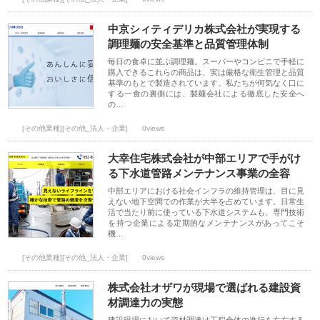
中京シィティデリカ株式会社が実現する
調理麺の安全基準と品質管理体制
毎日の食卓に並ぶ調理麺。スーパーやコンビニで手軽に
購入できるこれらの商品は、実は厳格な衛生管理と品質
基準のもとで製造されています。私たちが何気なく口に
する一食の裏側には、製麺会社による徹底した安全へ
の…
[その他業種][その他_法人・企業]
0views
大幸住宅株式会社が中部エリアで手がけ
る下水道管路メンテナンス事業の全容
中部エリアにおける社会インフラの維持管理は、目に見
えない地下空間での作業が大半を占めています。日常生
活で当たり前に使っている下水道システムも、専門技術
を持つ企業による定期的なメンテナンスがあってこそ
機…
[その他業種][その他_法人・企業]
0views
株式会社オザワが現場で選ばれる建設資
材調達力の実態