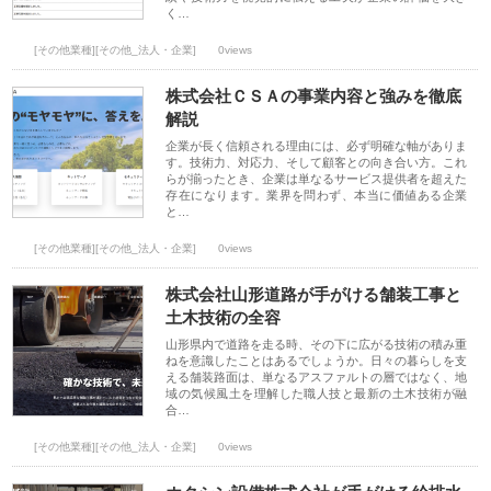
く…
[その他業種][その他_法人・企業]
0views
株式会社ＣＳＡの事業内容と強みを徹底
解説
企業が長く信頼される理由には、必ず明確な軸がありま
す。技術力、対応力、そして顧客との向き合い方。これ
らが揃ったとき、企業は単なるサービス提供者を超えた
存在になります。業界を問わず、本当に価値ある企業
と…
[その他業種][その他_法人・企業]
0views
株式会社山形道路が手がける舗装工事と
土木技術の全容
山形県内で道路を走る時、その下に広がる技術の積み重
ねを意識したことはあるでしょうか。日々の暮らしを支
える舗装路面は、単なるアスファルトの層ではなく、地
域の気候風土を理解した職人技と最新の土木技術が融
合…
[その他業種][その他_法人・企業]
0views