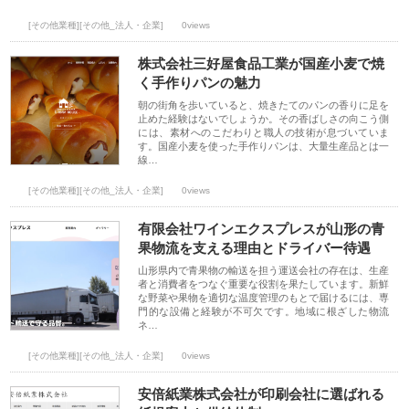
[その他業種][その他_法人・企業]
0views
株式会社三好屋食品工業が国産小麦で焼
く手作りパンの魅力
朝の街角を歩いていると、焼きたてのパンの香りに足を
止めた経験はないでしょうか。その香ばしさの向こう側
には、素材へのこだわりと職人の技術が息づいていま
す。国産小麦を使った手作りパンは、大量生産品とは一
線…
[その他業種][その他_法人・企業]
0views
有限会社ワインエクスプレスが山形の青
果物流を支える理由とドライバー待遇
山形県内で青果物の輸送を担う運送会社の存在は、生産
者と消費者をつなぐ重要な役割を果たしています。新鮮
な野菜や果物を適切な温度管理のもとで届けるには、専
門的な設備と経験が不可欠です。地域に根ざした物流
ネ…
[その他業種][その他_法人・企業]
0views
安倍紙業株式会社が印刷会社に選ばれる