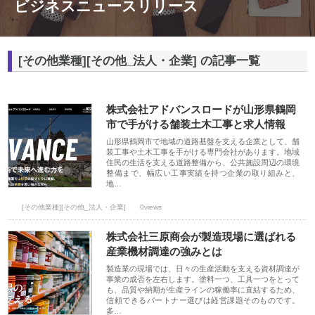
ビジネスニュースリリース
[その他業種][その他_法人・企業] の記事一覧
株式会社アドバンスロードが山形県鶴岡
市で手がける舗装土木工事と求人情報
山形県鶴岡市で地域の道路基盤を支える企業として、舗
装工事や土木工事を手がける専門会社があります。地域
住民の生活を支える道路整備から、公共施設周辺の環境
整備まで、幅広い工事実績を持つ企業の取り組みと、
地…
[その他業種][その他_法人・企業]
0views
株式会社三原商会が製造現場に選ばれる
産業機材調達の強みとは
製造業の現場では、日々の生産活動を支える資材調達が
事業の成否を左右します。塗料一つ、工具一つをとって
も、品質や納期が生産ラインの稼働率に直結するため、
信頼できるパートナー選びは経営課題そのものです。
多…