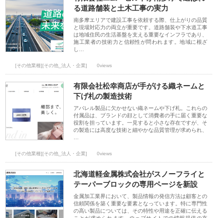
る道路舗装と土木工事の実力
南多摩エリアで建設工事を依頼する際、仕上がりの品質
と現場対応力の両立が重要です。道路舗装や下水道工事
は地域住民の生活基盤を支える重要なインフラであり、
施工業者の技術力と信頼性が問われます。地域に根ざ
し…
[その他業種][その他_法人・企業]
0views
有限会社松幸商店が手がける織ネームと
下げ札の製造技術
アパレル製品に欠かせない織ネームや下げ札。これらの
付属品は、ブランドの顔として消費者の手に届く重要な
役割を担っています。一見すると小さな存在ですが、そ
の製造には高度な技術と細やかな品質管理が求められ、
…
[その他業種][その他_法人・企業]
0views
北海道軽金属株式会社がスノーフライと
テーパーブロックの専用ページを新設
金属加工業界において、製品情報の発信方法は顧客との
信頼関係を築く重要な要素となっています。特に専門性
の高い製品については、その特性や用途を正確に伝える