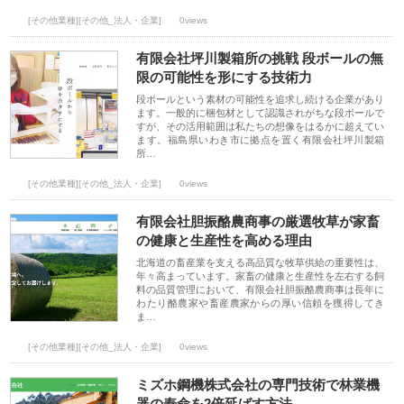
[その他業種][その他_法人・企業]
0views
有限会社坪川製箱所の挑戦 段ボールの無
限の可能性を形にする技術力
段ボールという素材の可能性を追求し続ける企業があり
ます。一般的に梱包材として認識されがちな段ボールで
すが、その活用範囲は私たちの想像をはるかに超えてい
ます。福島県いわき市に拠点を置く有限会社坪川製箱
所…
[その他業種][その他_法人・企業]
0views
有限会社胆振酪農商事の厳選牧草が家畜
の健康と生産性を高める理由
北海道の畜産業を支える高品質な牧草供給の重要性は、
年々高まっています。家畜の健康と生産性を左右する飼
料の品質管理において、有限会社胆振酪農商事は長年に
わたり酪農家や畜産農家からの厚い信頼を獲得してき
ま…
[その他業種][その他_法人・企業]
0views
ミズホ鋼機株式会社の専門技術で林業機
器の寿命を2倍延ばす方法