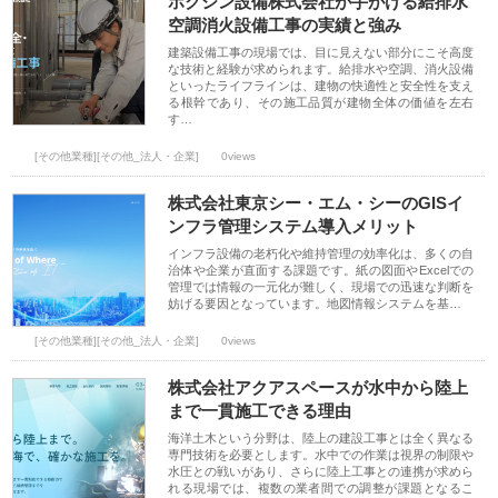
ホクシン設備株式会社が手がける給排水
空調消火設備工事の実績と強み
建築設備工事の現場では、目に見えない部分にこそ高度
な技術と経験が求められます。給排水や空調、消火設備
といったライフラインは、建物の快適性と安全性を支え
る根幹であり、その施工品質が建物全体の価値を左右
す…
[その他業種][その他_法人・企業]
0views
株式会社東京シー・エム・シーのGISイ
ンフラ管理システム導入メリット
インフラ設備の老朽化や維持管理の効率化は、多くの自
治体や企業が直面する課題です。紙の図面やExcelでの
管理では情報の一元化が難しく、現場での迅速な判断を
妨げる要因となっています。地図情報システムを基…
[その他業種][その他_法人・企業]
0views
株式会社アクアスペースが水中から陸上
まで一貫施工できる理由
海洋土木という分野は、陸上の建設工事とは全く異なる
専門技術を必要とします。水中での作業は視界の制限や
水圧との戦いがあり、さらに陸上工事との連携が求めら
れる現場では、複数の業者間での調整が課題となるこ