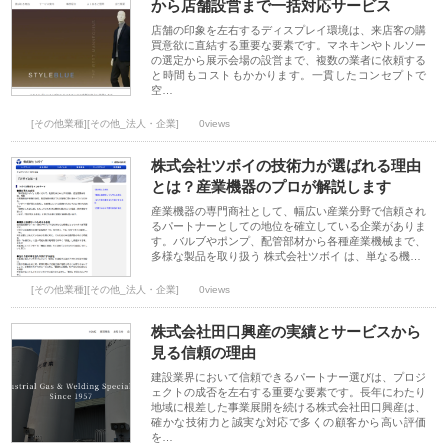
から店舗設営まで一括対応サービス
店舗の印象を左右するディスプレイ環境は、来店客の購
買意欲に直結する重要な要素です。マネキンやトルソー
の選定から展示会場の設営まで、複数の業者に依頼する
と時間もコストもかかります。一貫したコンセプトで
空…
[その他業種][その他_法人・企業]
0views
株式会社ツボイの技術力が選ばれる理由
とは？産業機器のプロが解説します
産業機器の専門商社として、幅広い産業分野で信頼され
るパートナーとしての地位を確立している企業がありま
す。バルブやポンプ、配管部材から各種産業機械まで、
多様な製品を取り扱う 株式会社ツボイ は、単なる機…
[その他業種][その他_法人・企業]
0views
株式会社田口興産の実績とサービスから
見る信頼の理由
建設業界において信頼できるパートナー選びは、プロジ
ェクトの成否を左右する重要な要素です。長年にわたり
地域に根差した事業展開を続ける株式会社田口興産は、
確かな技術力と誠実な対応で多くの顧客から高い評価
を…