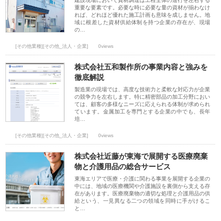
建設現場において資材調達は工程全体の進行を左右する
重要な要素です。必要な時に必要な量の資材が揃わなけ
れば、どれほど優れた施工計画も意味を成しません。地
域に根差した資材供給体制を持つ企業の存在が、現場
の…
[その他業種][その他_法人・企業]
0views
株式会社五和製作所の事業内容と強みを
徹底解説
製造業の現場では、高度な技術力と柔軟な対応力が企業
の競争力を左右します。特に精密部品の加工分野におい
ては、顧客の多様なニーズに応えられる体制が求められ
ています。金属加工を専門とする企業の中でも、長年
培…
[その他業種][その他_法人・企業]
0views
株式会社近藤が東海で展開する医療廃棄
物と介護用品の総合サービス
東海エリアで医療・介護に関わる事業を展開する企業の
中には、地域の医療機関や介護施設を裏側から支える存
在があります。医療廃棄物の適切な処理と介護用品の供
給という、一見異なる二つの領域を同時に手がけるこ
と…