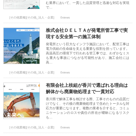
む業界において、一貫した品質管理と迅速な対応を実現
で…
[その他業種][その他_法人・企業]
0views
株式会社ＤＥＬＴＡが発電所管工事で実
現する安全第一の施工体制
発電所という巨大なインフラ施設において、配管工事は
電力供給の生命線を支える重要な役割を担っています。
高温高圧の環境下で行われる管工事では、わずかなミス
も重大な事故につながる可能性があり、施工会社には
高…
[その他業種][その他_法人・企業]
0views
有限会社上枝組が香川で選ばれる理由は
解体から廃棄物処理まで一貫対応
香川県で解体工事を検討する際、工事そのものの品質だ
けでなく、その後の廃棄物処理まで含めたトータルな対
応力が重要になります。複数の業者を介すると、コミュ
ニケーションのロスや責任の所在が曖昧になるリスク
も…
[その他業種][その他_法人・企業]
0views