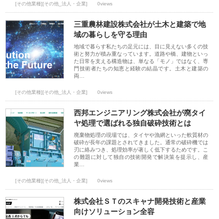
[その他業種][その他_法人・企業]
0views
三重農林建設株式会社が土木と建築で地
域の暮らしを守る理由
地域で暮らす私たちの足元には、目に見えない多くの技
術と努力が積み重なっています。道路や橋、建物といっ
た日常を支える構造物は、単なる「モノ」ではなく、専
門技術者たちの知恵と経験の結晶です。土木と建築の
両…
[その他業種][その他_法人・企業]
0views
西邦エンジニアリング株式会社が廃タイ
ヤ処理で選ばれる独自破砕技術とは
廃棄物処理の現場では、タイヤや漁網といった軟質材の
破砕が長年の課題とされてきました。通常の破砕機では
刃に絡みつき、処理効率が著しく低下するためです。こ
の難題に対して独自の技術開発で解決策を提示し、産
業…
[その他業種][その他_法人・企業]
0views
株式会社ＳＴのスキャナ開発技術と産業
向けソリューション全容