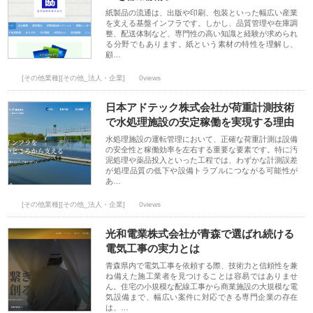
紙製品の流通は、出版や印刷、包装といった幅広い産業
を支える基盤インフラです。しかし、品質管理や在庫調
整、配送体制など、専門性の高い知識と経験が求められ
る分野でもあります。紙という素材の特性を理解し、
顧…
[その他業種][その他_法人・企業]
0views
日本アドテック株式会社が荷重計測技術
で水処理施設の安定稼働を実現する理由
水処理施設の運転管理において、正確な荷重計測は設備
の安全性と稼働効率を左右する重要な要素です。特に汚
泥処理や薬品投入といった工程では、わずかな計測誤差
が処理品質の低下や設備トラブルにつながる可能性が
あ…
[その他業種][その他_法人・企業]
0views
光和電業株式会社が青森で選ばれ続ける
電気工事の実力とは
青森県内で電気工事を依頼する際、技術力と信頼性を兼
ね備えた施工業者を見つけることは容易ではありませ
ん。住宅の小規模な配線工事から商業施設の大規模な電
気設備まで、幅広い案件に対応できる専門企業の存在
は、…