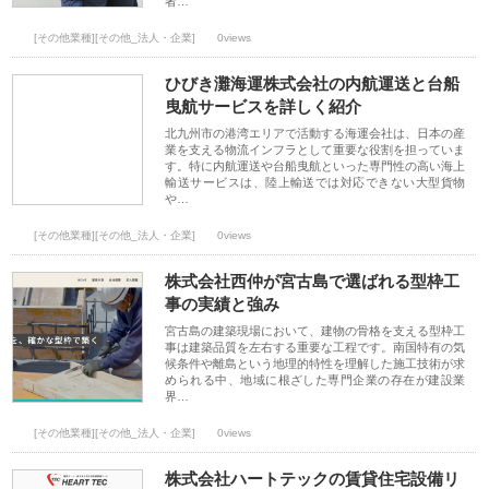
者…
[その他業種][その他_法人・企業]
0views
ひびき灘海運株式会社の内航運送と台船
曳航サービスを詳しく紹介
北九州市の港湾エリアで活動する海運会社は、日本の産
業を支える物流インフラとして重要な役割を担っていま
す。特に内航運送や台船曳航といった専門性の高い海上
輸送サービスは、陸上輸送では対応できない大型貨物
や…
[その他業種][その他_法人・企業]
0views
株式会社西仲が宮古島で選ばれる型枠工
事の実績と強み
宮古島の建築現場において、建物の骨格を支える型枠工
事は建築品質を左右する重要な工程です。南国特有の気
候条件や離島という地理的特性を理解した施工技術が求
められる中、地域に根ざした専門企業の存在が建設業
界…
[その他業種][その他_法人・企業]
0views
株式会社ハートテックの賃貸住宅設備リ