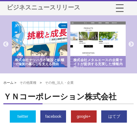
ビジネスニュースリリース
三河
株式会社ナツハラが建設と鋲螺
株式会社メタルエースの企業サ
株
構空
で滋賀の暮らしを支える理由
イトが提供する充実した情報内
み
容とは
ホーム >
その他業種
>
その他_法人・企業
ＹＮコーポレーション株式会社
twitter
facebook
google+
はてブ