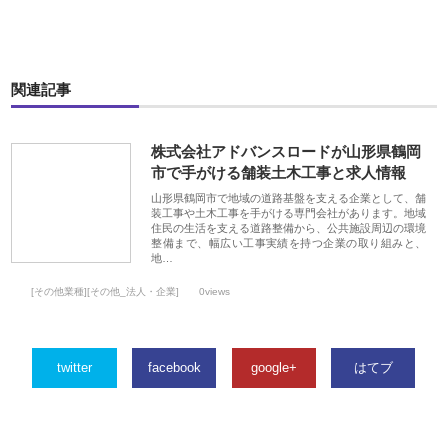
関連記事
株式会社アドバンスロードが山形県鶴岡
市で手がける舗装土木工事と求人情報
山形県鶴岡市で地域の道路基盤を支える企業として、舗
装工事や土木工事を手がける専門会社があります。地域
住民の生活を支える道路整備から、公共施設周辺の環境
整備まで、幅広い工事実績を持つ企業の取り組みと、
地…
[その他業種][その他_法人・企業]
0views
twitter
facebook
google+
はてブ