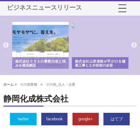
ビジネスニュースリリース
業サ
株式会社ＣＳＡの事業内容と強
株式会社山形道路が手がける舗
ホ
報内
みを徹底解説
装工事と土木技術の全容
る
績
ホーム >
その他業種
>
その他_法人・企業
静岡化成株式会社
twitter
facebook
google+
はてブ