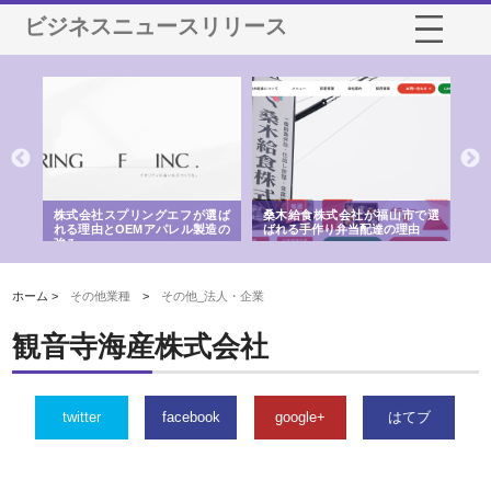
ビジネスニュースリリース
や店
株式会社スプリングエフが選ば
桑木給食株式会社が福山市で選
株
る理
れる理由とOEMアパレル製造の
ばれる手作り弁当配達の理由
れ
強み
ホーム >
その他業種
>
その他_法人・企業
観音寺海産株式会社
twitter
facebook
google+
はてブ