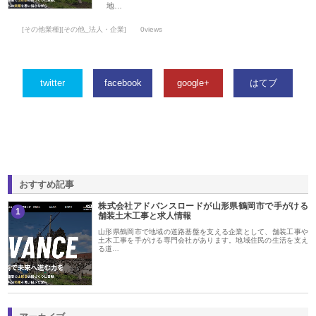
地…
[その他業種][その他_法人・企業]
0views
twitter
facebook
google+
はてブ
おすすめ記事
株式会社アドバンスロードが山形県鶴岡市で手がける
1
舗装土木工事と求人情報
山形県鶴岡市で地域の道路基盤を支える企業として、舗装工事や
土木工事を手がける専門会社があります。地域住民の生活を支え
る道…