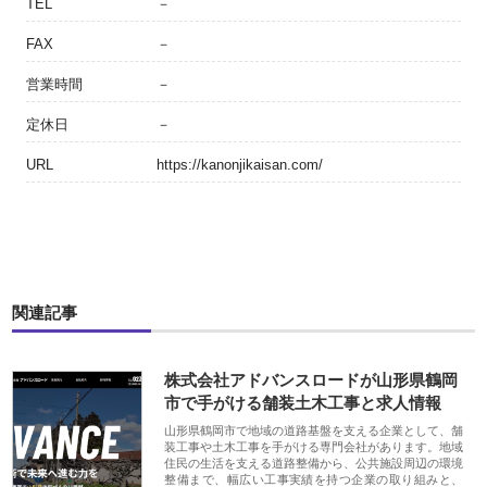
TEL
－
FAX
－
営業時間
－
定休日
－
URL
https://kanonjikaisan.com/
関連記事
株式会社アドバンスロードが山形県鶴岡
市で手がける舗装土木工事と求人情報
山形県鶴岡市で地域の道路基盤を支える企業として、舗
装工事や土木工事を手がける専門会社があります。地域
住民の生活を支える道路整備から、公共施設周辺の環境
整備まで、幅広い工事実績を持つ企業の取り組みと、