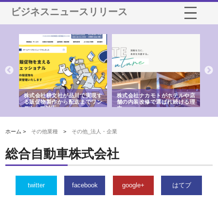
ビジネスニュースリリース
ノー
株式会社耕文社が品川で実現す
株式会社ナカモトがホテルや店
株
の専
る販促物製作から配送までワン
舗の内装改修で選ばれ続ける理
れ
ストップ対応
由
強
ホーム >
その他業種
>
その他_法人・企業
総合自動車株式会社
twitter
facebook
google+
はてブ