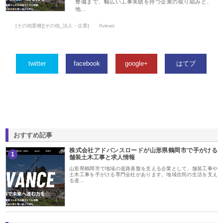
整備まで、幅広い工事実績を持つ企業の取り組みと、
地…
[その他業種][その他_法人・企業]
0views
twitter
facebook
google+
はてブ
おすすめ記事
株式会社アドバンスロードが山形県鶴岡市で手がける
1
舗装土木工事と求人情報
山形県鶴岡市で地域の道路基盤を支える企業として、舗装工事や
土木工事を手がける専門会社があります。地域住民の生活を支え
る道…