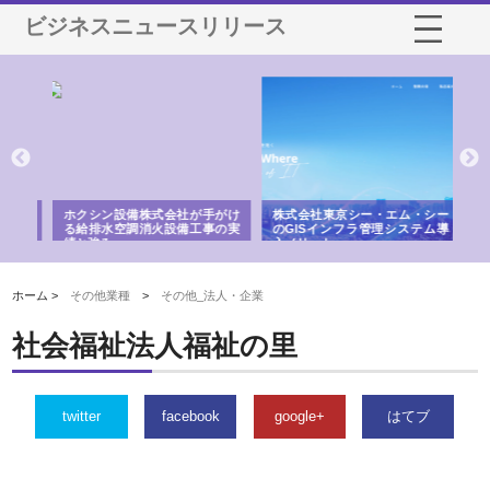
ビジネスニュースリリース
る舗
ホクシン設備株式会社が手がけ
株式会社東京シー・エム・シー
株
る給排水空調消火設備工事の実
のGISインフラ管理システム導
か
績と強み
入メリット
由
ホーム >
その他業種
>
その他_法人・企業
社会福祉法人福祉の里
twitter
facebook
google+
はてブ