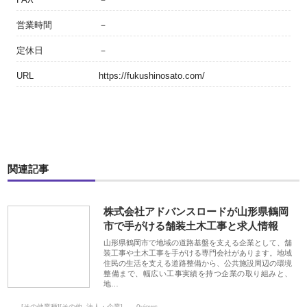
営業時間
－
定休日
－
URL
https://fukushinosato.com/
関連記事
株式会社アドバンスロードが山形県鶴岡
市で手がける舗装土木工事と求人情報
山形県鶴岡市で地域の道路基盤を支える企業として、舗
装工事や土木工事を手がける専門会社があります。地域
住民の生活を支える道路整備から、公共施設周辺の環境
整備まで、幅広い工事実績を持つ企業の取り組みと、
地…
[その他業種][その他_法人・企業]
0views