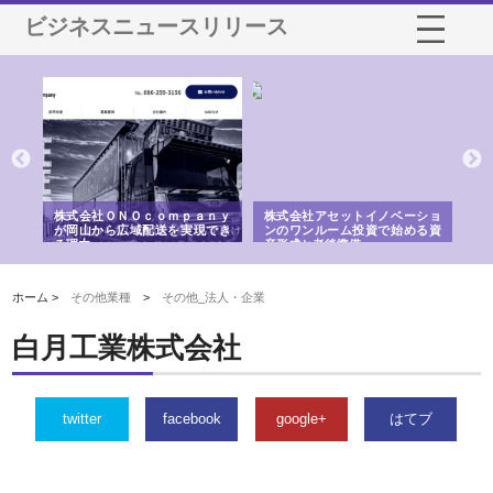
ビジネスニュースリリース
う建
株式会社ＯＮＯｃｏｍｐａｎｙ
株式会社アセットイノベーショ
庭
性
が岡山から広域配送を実現でき
ンのワンルーム投資で始める資
と
る理由
産形成と老後準備
間
ホーム >
その他業種
>
その他_法人・企業
白月工業株式会社
twitter
facebook
google+
はてブ