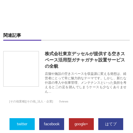
関連記事
株式会社東京デッセルが提供する空きス
ペース活用型ガチャガチャ設置サービス
の全貌
店舗や施設の空きスペースを収益源に変える発想は、経
営者にとって常に魅力的なテーマです。しかし、新たな
什器の導入や在庫管理、メンテナンスといった負担を考
えると二の足を踏んでしまうケースも少なくありませ
ん…
[その他業種][その他_法人・企業]
0views
twitter
facebook
google+
はてブ