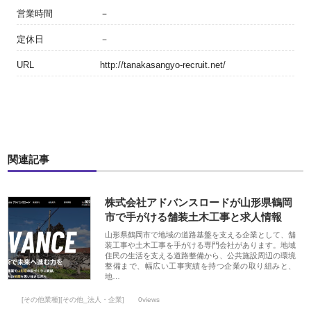
営業時間
－
定休日
－
URL
http://tanakasangyo-recruit.net/
関連記事
株式会社アドバンスロードが山形県鶴岡
市で手がける舗装土木工事と求人情報
山形県鶴岡市で地域の道路基盤を支える企業として、舗
装工事や土木工事を手がける専門会社があります。地域
住民の生活を支える道路整備から、公共施設周辺の環境
整備まで、幅広い工事実績を持つ企業の取り組みと、
地…
[その他業種][その他_法人・企業]
0views