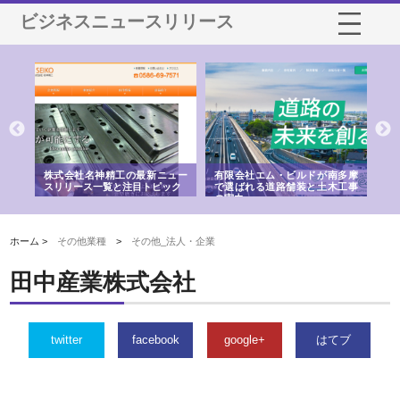
ビジネスニュースリリース
選ば
株式会社名神精工の最新ニュー
有限会社エム・ビルドが南多摩
有
ルの
スリリース一覧と注目トピック
で選ばれる道路舗装と土木工事
ネ
の実力
ホーム >
その他業種
>
その他_法人・企業
田中産業株式会社
twitter
facebook
google+
はてブ