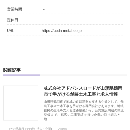
営業時間
－
定休日
－
URL
https://ueda-metal.co.jp
関連記事
株式会社アドバンスロードが山形県鶴岡
市で手がける舗装土木工事と求人情報
山形県鶴岡市で地域の道路基盤を支える企業として、舗
装工事や土木工事を手がける専門会社があります。地域
住民の生活を支える道路整備から、公共施設周辺の環境
整備まで、幅広い工事実績を持つ企業の取り組みと、
地…
[その他業種][その他_法人・企業]
0views