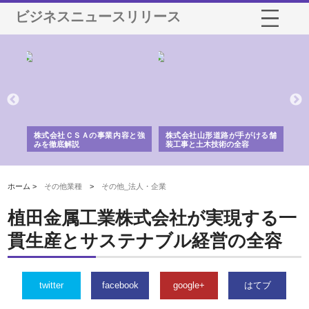
ビジネスニュースリリース
業サ
株式会社ＣＳＡの事業内容と強
株式会社山形道路が手がける舗
ホ
報内
みを徹底解説
装工事と土木技術の全容
る
績
ホーム >
その他業種
>
その他_法人・企業
植田金属工業株式会社が実現する一
貫生産とサステナブル経営の全容
twitter
facebook
google+
はてブ