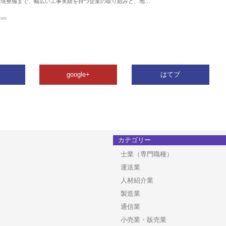
環境整備まで、幅広い工事実績を持つ企業の取り組みと、地…
ews
google+
はてブ
カテゴリー
士業（専門職種）
運送業
人材紹介業
製造業
通信業
小売業・販売業