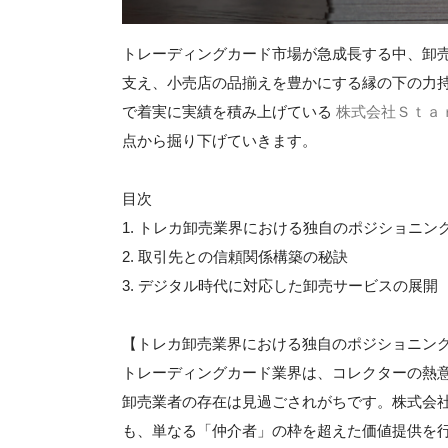
トレーディングカード市場が急成長する中、卸
支え、小売店の品揃えを豊かにする縁の下の力
で着実に実績を積み上げている
株式会社Ｓｔａ
点から掘り下げていきます。
目次
1. トレカ卸売業界における独自のポジショニン
2. 取引先との信頼関係構築の秘訣
3. デジタル時代に対応した卸売サービスの展開
【トレカ卸売業界における独自のポジショニン
トレーディングカード業界は、コレクターの熱
卸売業者の存在は見過ごされがちです。株式会社
も、単なる「仲介者」の枠を超えた価値提供を