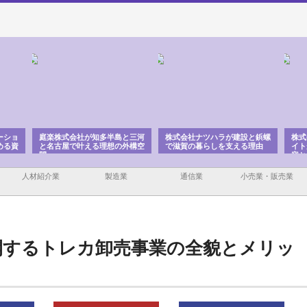
多半島と三河
株式会社ナツハラが建設と鋲螺
株式会社メタルエースの企業サ
理想の外構空
で滋賀の暮らしを支える理由
イトが提供する充実した情報内
容とは
人材紹介業
製造業
通信業
小売業・販売業
onが展開するトレカ卸売事業の全貌とメリッ