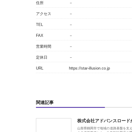
住所
－
アクセス
－
TEL
－
FAX
－
営業時間
－
定休日
－
URL
https://star-illusion.co.jp
関連記事
株式会社アドバンスロード
山形県鶴岡市で地域の道路基盤を支