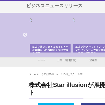
ビジネスニュースリリース
株式会社ＯＮＯｃｏｍｐａｎｙ
株式会社アセットイノベーショ
庭楽株式会社が知
が岡山から広域配送を実現でき
ンのワンルーム投資で始める資
と名古屋で叶える
る理由
産形成と老後準備
間
ホーム
士業（専門職種）
運送業
ホーム >
その他業種
>
その他_法人・企業
株式会社Star illusi
ト