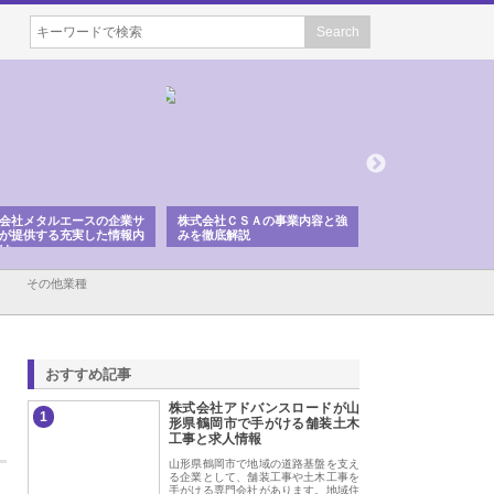
株式会社ＣＳＡの事業内容と強
株式会社山形道路が手がける舗
ホクシン設備
みを徹底解説
装工事と土木技術の全容
る給排水空調
績と強み
その他業種
おすすめ記事
株式会社アドバンスロードが山
1
形県鶴岡市で手がける舗装土木
工事と求人情報
山形県鶴岡市で地域の道路基盤を支え
る企業として、舗装工事や土木工事を
手がける専門会社があります。地域住