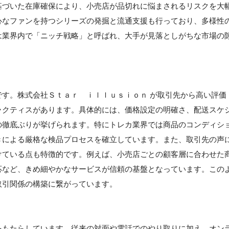
基づいた在庫確保により、小売店が品切れに悩まされるリスクを大
心なファンを持つシリーズの発掘と流通支援も行っており、多様性
は業界内で「ニッチ戦略」と呼ばれ、大手が見落としがちな市場の
す。株式会社Ｓｔａｒ ｉｌｌｕｓｉｏｎ が取引先から高い評価
ラクティスがあります。具体的には、価格設定の明確さ、配送スケ
の徹底ぶりが挙げられます。特にトレカ業界では商品のコンディシ
きによる厳格な検品プロセスを確立しています。また、取引先の声
けている点も特徴的です。例えば、小売店ごとの顧客層に合わせた
応など、きめ細やかなサービスが信頼の基盤となっています。この
取引関係の構築に繋がっています。
】
をもたらしています。従来の対面や電話でのやり取りに加え、オン