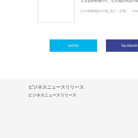
える道路整備から、公共施設周辺の
[その他業種][その他_法人・企業]
0vi
twitter
facebook
ビジネスニュースリリース
ビジネスニュースリリース