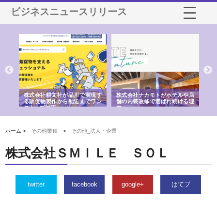
ビジネスニュースリリース
ノー
株式会社耕文社が品川で実現す
株式会社ナカモトがホテルや店
株
の専
る販促物製作から配送までワン
舗の内装改修で選ばれ続ける理
れ
ストップ対応
由
強
ホーム >
その他業種
>
その他_法人・企業
株式会社ＳＭＩＬＥ ＳＯＬ
twitter
facebook
google+
はてブ