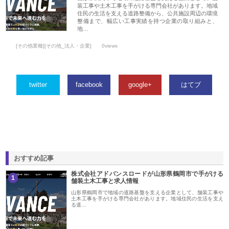
装工事や土木工事を手がける専門会社があります。地域
住民の生活を支える道路整備から、公共施設周辺の環境
整備まで、幅広い工事実績を持つ企業の取り組みと、
地…
[その他業種][その他_法人・企業]
0views
twitter
facebook
google+
はてブ
おすすめ記事
株式会社アドバンスロードが山形県鶴岡市で手がける
1
舗装土木工事と求人情報
山形県鶴岡市で地域の道路基盤を支える企業として、舗装工事や
土木工事を手がける専門会社があります。地域住民の生活を支え
る道…