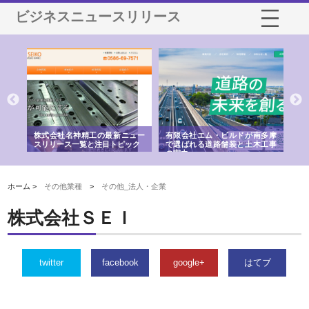
ビジネスニュースリリース
選ば
株式会社名神精工の最新ニュー
有限会社エム・ビルドが南多摩
有
ルの
スリリース一覧と注目トピック
で選ばれる道路舗装と土木工事
ネ
の実力
ホーム >
その他業種
>
その他_法人・企業
株式会社ＳＥＩ
twitter
facebook
google+
はてブ