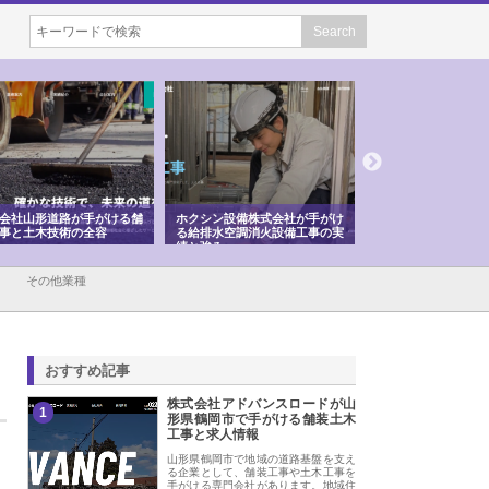
会社山形道路が手がける舗
ホクシン設備株式会社が手がけ
株式会社東京シー・
事と土木技術の全容
る給排水空調消火設備工事の実
のGISインフラ管理
績と強み
入メリット
その他業種
おすすめ記事
株式会社アドバンスロードが山
1
形県鶴岡市で手がける舗装土木
工事と求人情報
山形県鶴岡市で地域の道路基盤を支え
る企業として、舗装工事や土木工事を
手がける専門会社があります。地域住