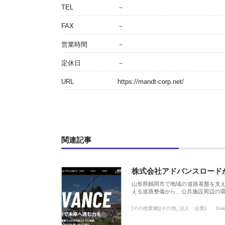
TEL
－
FAX
－
営業時間
－
定休日
－
URL
https://mandt-corp.net/
関連記事
株式会社アドバンスロード
山形県鶴岡市で地域の道路基盤を支
える道路整備から、公共施設周辺の
[その他業種][その他_法人・企業]
0vi