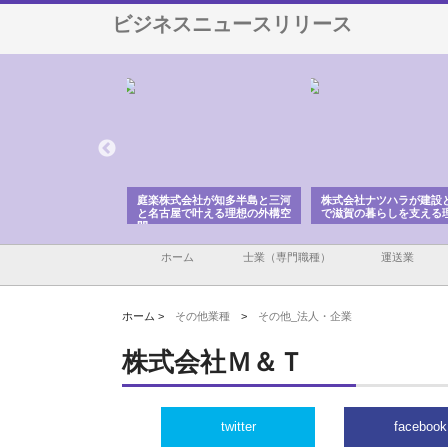
ビジネスニュースリリース
アセットイノベーショ
庭楽株式会社が知多半島と三河
株式会社ナツハラが建設
ルーム投資で始める資
と名古屋で叶える理想の外構空
で滋賀の暮らしを支える
老後準備
間
ホーム
士業（専門職種）
運送業
ホーム >
その他業種
>
その他_法人・企業
株式会社Ｍ＆Ｔ
twitter
facebook