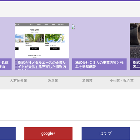
と鋲螺
株式会社メタルエースの企業サ
株式会社ＣＳＡの事業内容と強
株式
理由
イトが提供する充実した情報内
みを徹底解説
装工
容とは
人材紹介業
製造業
通信業
小売業・販売業
google+
はてブ