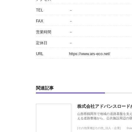
TEL
－
FAX
－
営業時間
－
定休日
－
URL
https://www.ars-eco.net/
関連記事
株式会社アドバンスロード
山形県鶴岡市で地域の道路基盤を支
える道路整備から、公共施設周辺の
[その他業種][その他_法人・企業]
0vi