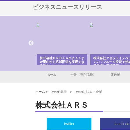
ビジネスニュースリリース
翔栄が草津市で担う建
株式会社ＯＮＯｃｏｍｐａｎｙ
株式会社アセットイノベ
事の現場力と信頼性
が岡山から広域配送を実現でき
ンのワンルーム投資で始
る理由
産形成と老後準備
ホーム
士業（専門職種）
運送業
ホーム >
その他業種
>
その他_法人・企業
株式会社ＡＲＳ
twitter
facebook