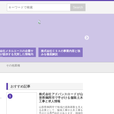
会社メタルエースの企業サ
株式会社ＣＳＡの事業内容と強
株式会社山形道路が
が提供する充実した情報内
みを徹底解説
装工事と土木技術の
は
その他業種
おすすめ記事
株式会社アドバンスロードが山
1
形県鶴岡市で手がける舗装土木
工事と求人情報
山形県鶴岡市で地域の道路基盤を支え
る企業として、舗装工事や土木工事を
手がける専門会社があります。地域住