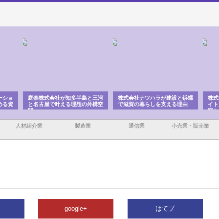
ーショ
庭楽株式会社が知多半島と三河
株式会社ナツハラが建設と鋲螺
株式
める資
と名古屋で叶える理想の外構空
で滋賀の暮らしを支える理由
イト
間
容と
人材紹介業
製造業
通信業
小売業・販売業
google+
はてブ