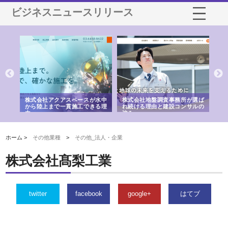
ビジネスニュースリリース
シー
株式会社アクアスペースが水中
株式会社地盤調査事務所が選ば
株
ム導
から陸上まで一貫施工できる理
れ続ける理由と建設コンサルの
ス
由
強み
ホーム >
その他業種
>
その他_法人・企業
株式会社髙梨工業
twitter
facebook
google+
はてブ