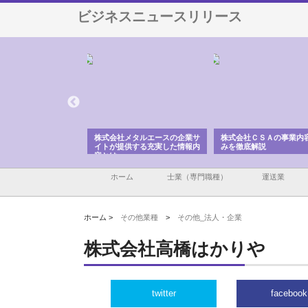
ビジネスニュースリリース
ナツハラが建設と鋲螺
株式会社メタルエースの企業サ
株式会社ＣＳＡの事業内
暮らしを支える理由
イトが提供する充実した情報内
みを徹底解説
容とは
ホーム
士業（専門職種）
運送業
ホーム >
その他業種
>
その他_法人・企業
株式会社高橋はかりや
twitter
facebook