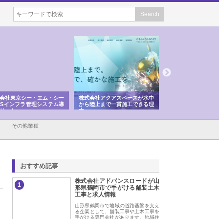
会社東京シー・エム・シー
株式会社アクアスペースが水中
株式会社地盤調査事
ISインフラ管理システム導
から陸上まで一貫施工できる理
れ続ける理由と建設
リット
由
強み
その他業種
おすすめ記事
株式会社アドバンスロードが山
1
形県鶴岡市で手がける舗装土木
工事と求人情報
山形県鶴岡市で地域の道路基盤を支え
る企業として、舗装工事や土木工事を
手がける専門会社があります。地域住