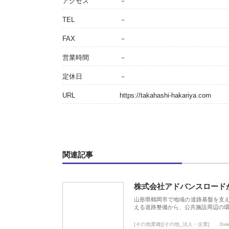
アクセス
－
TEL
－
FAX
－
営業時間
－
定休日
－
URL
https://takahashi-hakariya.com
関連記事
株式会社アドバンスロード
山形県鶴岡市で地域の道路基盤を支
える道路整備から、公共施設周辺の
[その他業種][その他_法人・企業]
0vi