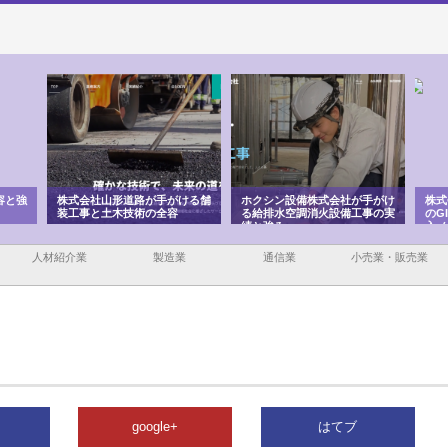
容と強
株式会社山形道路が手がける舗
ホクシン設備株式会社が手がけ
株式
装工事と土木技術の全容
る給排水空調消火設備工事の実
のG
績と強み
入メ
人材紹介業
製造業
通信業
小売業・販売業
google+
はてブ