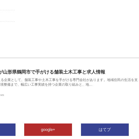
が山形県鶴岡市で手がける舗装土木工事と求人情報
える企業として、舗装工事や土木工事を手がける専門会社があります。地域住民の生活を支
環境整備まで、幅広い工事実績を持つ企業の取り組みと、地…
ews
google+
はてブ