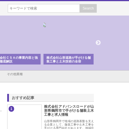
会社ＣＳＡの事業内容と強
株式会社山形道路が手がける舗
ホクシン設備株式会
徹底解説
装工事と土木技術の全容
る給排水空調消火設
績と強み
その他業種
おすすめ記事
株式会社アドバンスロードが山
1
形県鶴岡市で手がける舗装土木
工事と求人情報
山形県鶴岡市で地域の道路基盤を支え
る企業として、舗装工事や土木工事を
手がける専門会社があります。地域住