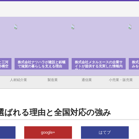
と三河
株式会社ナツハラが建設と鋲螺
株式会社メタルエースの企業サ
株式
外構空
で滋賀の暮らしを支える理由
イトが提供する充実した情報内
みを
容とは
人材紹介業
製造業
通信業
小売業・販売業
選ばれる理由と全国対応の強み
google+
はてブ