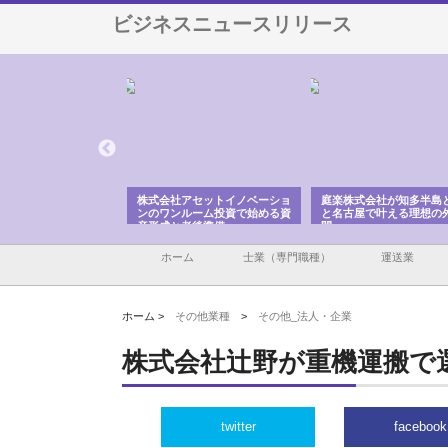
ビジネスニュースリリース
ＯＮＯｃｏｍｐａｎｙ
株式会社アセットイノベーショ
庭楽株式会社が知多半島
ら広域配送を実現でき
ンのワンルーム投資で始める資
と名古屋で叶える理想の
産形成と老後準備
間
ホーム
士業（専門職種）
運送業
ホーム >
その他業種
>
その他_法人・企業
株式会社辻野が重機運搬で
twitter
facebook