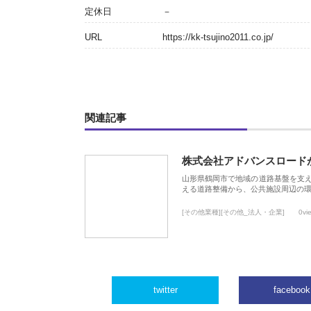
定休日
－
URL
https://kk-tsujino2011.co.jp/
関連記事
株式会社アドバンスロード
山形県鶴岡市で地域の道路基盤を支
える道路整備から、公共施設周辺の
[その他業種][その他_法人・企業]
0vi
twitter
facebook