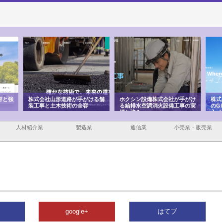
手がける舗
ホクシン設備株式会社が手がけ
株式会社東京シー・エム・シー
全容
る給排水空調消火設備工事の実
のGISインフラ管理システム導
績と強み
入メリット
人材紹介業
製造業
通信業
小売業・販売業
google+
はてブ