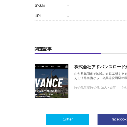
定休日
－
URL
－
関連記事
株式会社アドバンスロード
山形県鶴岡市で地域の道路基盤を支
える道路整備から、公共施設周辺の
[その他業種][その他_法人・企業]
0vi
twitter
facebook