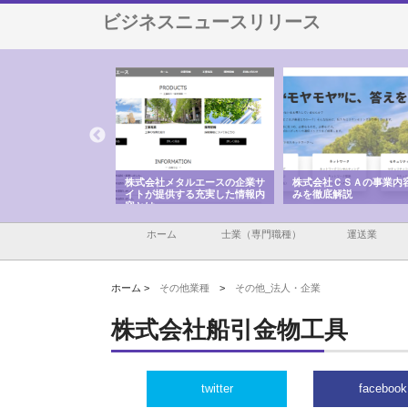
ビジネスニュースリリース
会社メタルエースの企業サ
株式会社ＣＳＡの事業内容と強
株式会社山形道路が
が提供する充実した情報内
みを徹底解説
装工事と土木技術の
は
ホーム
士業（専門職種）
運送業
ホーム >
その他業種
>
その他_法人・企業
株式会社船引金物工具
twitter
facebook