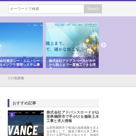
株式会社アクアスペースが水中
株式会社地盤調査事務所が選ば
株式会社名神精
から陸上まで一貫施工できる理
れ続ける理由と建設コンサルの
スリリース一覧
由
強み
その他業種
おすすめ記事
株式会社アドバンスロードが山
1
形県鶴岡市で手がける舗装土木
工事と求人情報
山形県鶴岡市で地域の道路基盤を支え
る企業として、舗装工事や土木工事を
手がける専門会社があります。地域住