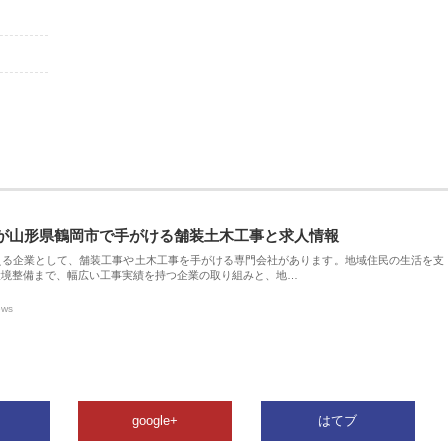
が山形県鶴岡市で手がける舗装土木工事と求人情報
える企業として、舗装工事や土木工事を手がける専門会社があります。地域住民の生活を支
環境整備まで、幅広い工事実績を持つ企業の取り組みと、地…
ews
google+
はてブ