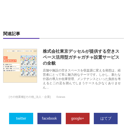
関連記事
株式会社東京デッセルが提供する空きス
ペース活用型ガチャガチャ設置サービス
の全貌
店舗や施設の空きスペースを収益源に変える発想は、経
営者にとって常に魅力的なテーマです。しかし、新たな
什器の導入や在庫管理、メンテナンスといった負担を考
えると二の足を踏んでしまうケースも少なくありませ
ん…
[その他業種][その他_法人・企業]
0views
twitter
facebook
google+
はてブ