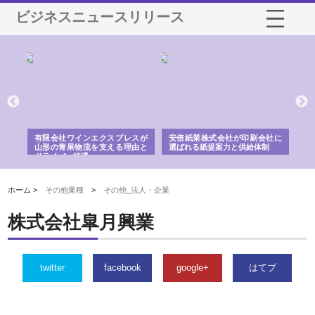
ビジネスニュースリリース
国産
有限会社ワインエクスプレスが
安倍紙業株式会社が印刷会社に
株
力
山形の青果物流を支える理由と
選ばれる紙提案力と供給体制
れ
ドライバー待遇
ホーム >
その他業種
>
その他_法人・企業
株式会社皐月興業
twitter
facebook
google+
はてブ