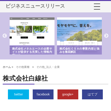
ビジネスニュースリリース
鋲螺
株式会社メタルエースの企業サ
株式会社ＣＳＡの事業内容と強
株
由
イトが提供する充実した情報内
みを徹底解説
装
容とは
ホーム >
その他業種
>
その他_法人・企業
株式会社白線社
twitter
facebook
google+
はてブ