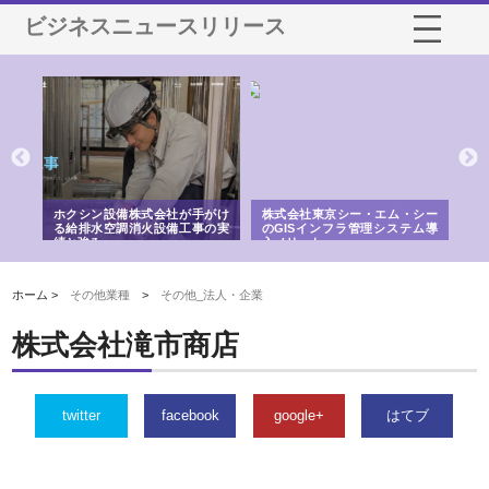
ビジネスニュースリリース
る舗
ホクシン設備株式会社が手がけ
株式会社東京シー・エム・シー
株
る給排水空調消火設備工事の実
のGISインフラ管理システム導
か
績と強み
入メリット
由
ホーム >
その他業種
>
その他_法人・企業
株式会社滝市商店
twitter
facebook
google+
はてブ