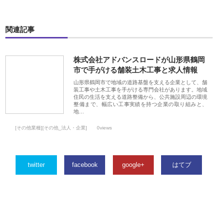
関連記事
株式会社アドバンスロードが山形県鶴岡
市で手がける舗装土木工事と求人情報
山形県鶴岡市で地域の道路基盤を支える企業として、舗
装工事や土木工事を手がける専門会社があります。地域
住民の生活を支える道路整備から、公共施設周辺の環境
整備まで、幅広い工事実績を持つ企業の取り組みと、
地…
[その他業種][その他_法人・企業]
0views
twitter
facebook
google+
はてブ