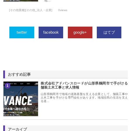
地…
[その他業種][その他_法人・企業]
0views
twitter
facebook
google+
はてブ
おすすめ記事
株式会社アドバンスロードが山形県鶴岡市で手がける
1
舗装土木工事と求人情報
山形県鶴岡市で地域の道路基盤を支える企業として、舗装工事や
土木工事を手がける専門会社があります。地域住民の生活を支え
る道…
アーカイブ