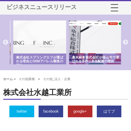
ビジネスニュースリリース
や店
株式会社スプリングエフが選ば
桑木給食株式会社が福山市で選
株
る理
れる理由とOEMアパレル製造の
ばれる手作り弁当配達の理由
れ
強み
ホーム >
その他業種
>
その他_法人・企業
株式会社水越工業所
twitter
facebook
google+
はてブ