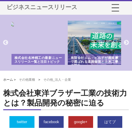
ビジネスニュースリリース
・ビルドが南多摩
有限会社松幸商店が手がける織
北海道軽金属株式会社がス
路舗装と土木工事
ネームと下げ札の製造技術
フライとテーパーブロック
用ページを新設
ホーム >
その他業種
>
その他_法人・企業
株式会社東洋ブラザー工業の技術力
とは？製品開発の秘密に迫る
twitter
facebook
google+
はてブ