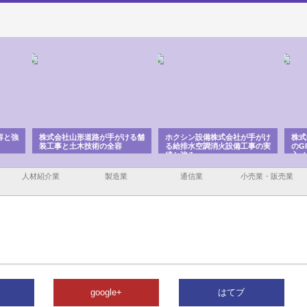
ける舗
ホクシン設備株式会社が手がけ
株式会社東京シー・エム・シー
株式
る給排水空調消火設備工事の実
のGISインフラ管理システム導
から
績と強み
入メリット
由
人材紹介業
製造業
通信業
小売業・販売業
google+
はてブ