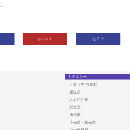
ews
google+
はてブ
カテゴリー
士業（専門職種）
運送業
人材紹介業
製造業
通信業
小売業・販売業
その他業種