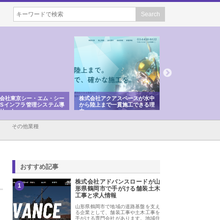
会社アクアスペースが水中
株式会社地盤調査事務所が選ば
株式会社名神精工の
陸上まで一貫施工できる理
れ続ける理由と建設コンサルの
スリリース一覧と注
強み
その他業種
おすすめ記事
株式会社アドバンスロードが山
1
形県鶴岡市で手がける舗装土木
工事と求人情報
山形県鶴岡市で地域の道路基盤を支え
る企業として、舗装工事や土木工事を
手がける専門会社があります。地域住