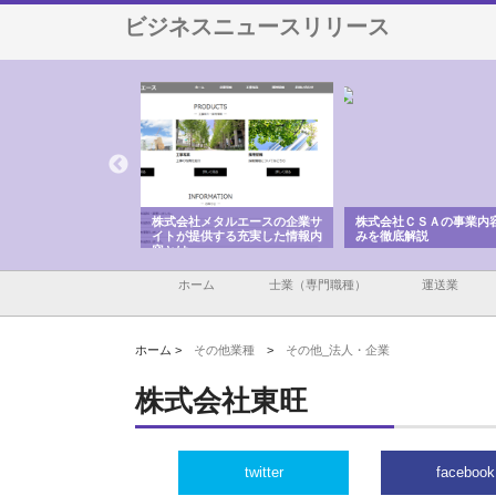
ビジネスニュースリリース
メタルエースの企業サ
株式会社ＣＳＡの事業内容と強
株式会社山形道路が手が
供する充実した情報内
みを徹底解説
装工事と土木技術の全容
ホーム
士業（専門職種）
運送業
ホーム >
その他業種
>
その他_法人・企業
株式会社東旺
twitter
facebook