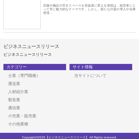
店舗や施設の空きスペースを収益源に変える発想は、経営者にと
って常に魅力的なテーマです。しかし、新たな什器の導入や在庫
管理…
ビジネスニュースリリース
ビジネスニュースリリース
カテゴリー
サイト情報
士業（専門職種）
当サイトについて
運送業
人材紹介業
製造業
通信業
小売業・販売業
その他業種
Copyright©2026【ビジネスニュースリリース】 All Rights reserved.