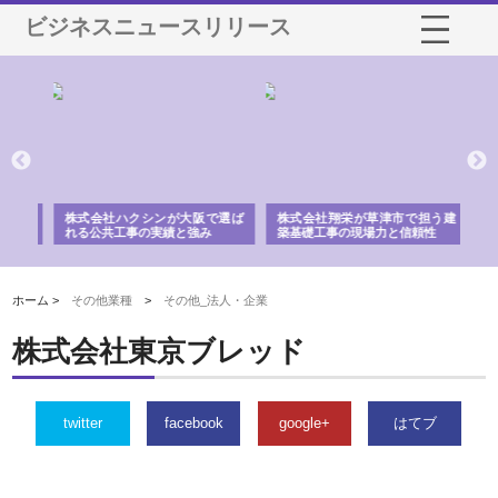
ビジネスニュースリリース
社に
株式会社ハクシンが大阪で選ば
株式会社翔栄が草津市で担う建
株
制
れる公共工事の実績と強み
築基礎工事の現場力と信頼性
が
る
ホーム >
その他業種
>
その他_法人・企業
株式会社東京ブレッド
twitter
facebook
google+
はてブ