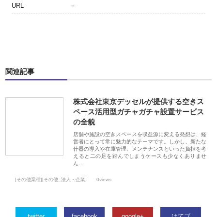
URL
－
関連記事
株式会社東京デッセルが提供する空きス
ペース活用型ガチャガチャ設置サービス
の全貌
店舗や施設の空きスペースを収益源に変える発想は、経
営者にとって常に魅力的なテーマです。しかし、新たな
什器の導入や在庫管理、メンテナンスといった負担を考
えると二の足を踏んでしまうケースも少なくありませ
ん…
[その他業種][その他_法人・企業]
0views
twitter
facebook
google+
はてブ