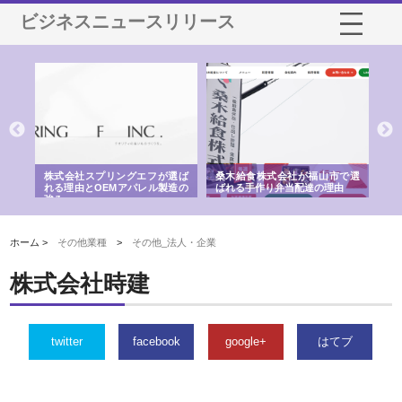
ビジネスニュースリリース
や店
株式会社スプリングエフが選ば
桑木給食株式会社が福山市で選
株
る理
れる理由とOEMアパレル製造の
ばれる手作り弁当配達の理由
れ
強み
ホーム >
その他業種
>
その他_法人・企業
株式会社時建
twitter
facebook
google+
はてブ