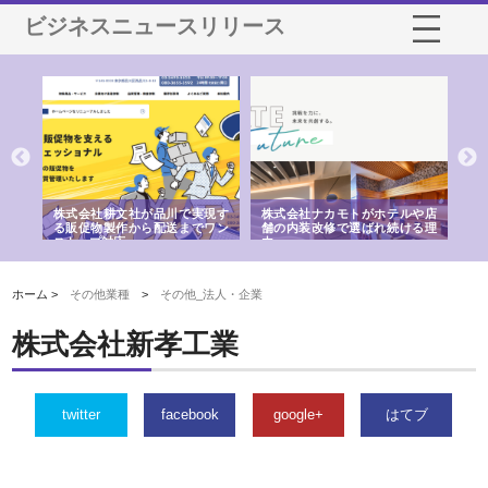
ビジネスニュースリリース
ノー
株式会社耕文社が品川で実現す
株式会社ナカモトがホテルや店
株
の専
る販促物製作から配送までワン
舗の内装改修で選ばれ続ける理
れ
ストップ対応
由
強
ホーム >
その他業種
>
その他_法人・企業
株式会社新孝工業
twitter
facebook
google+
はてブ