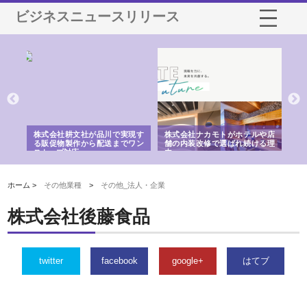
ビジネスニュースリリース
ノー
株式会社耕文社が品川で実現す
株式会社ナカモトがホテルや店
株
の専
る販促物製作から配送までワン
舗の内装改修で選ばれ続ける理
れ
ストップ対応
由
強
ホーム >
その他業種
>
その他_法人・企業
株式会社後藤食品
twitter
facebook
google+
はてブ