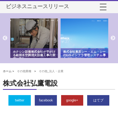
ビジネスニュースリリース
る舗
ホクシン設備株式会社が手がけ
株式会社東京シー・エム・シー
株
る給排水空調消火設備工事の実
のGISインフラ管理システム導
か
績と強み
入メリット
由
ホーム >
その他業種
>
その他_法人・企業
株式会社弘鷹電設
twitter
facebook
google+
はてブ