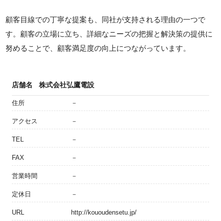
顧客目線での丁寧な提案も、同社が支持される理由の一つで
す。顧客の立場に立ち、詳細なニーズの把握と解決策の提供に
努めることで、顧客満足度の向上につながっています。
店舗名
株式会社弘鷹電設
住所
－
アクセス
－
TEL
－
FAX
－
営業時間
－
定休日
－
URL
http://kououdensetu.jp/