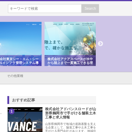
会社東京シー・エム・シー
株式会社アクアスペースが水中
株式会社地盤調査事
ISインフラ管理システム導
から陸上まで一貫施工できる理
れ続ける理由と建設
リット
由
強み
その他業種
おすすめ記事
株式会社アドバンスロードが山
1
形県鶴岡市で手がける舗装土木
工事と求人情報
山形県鶴岡市で地域の道路基盤を支え
る企業として、舗装工事や土木工事を
手がける専門会社があります。地域住