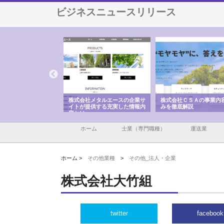
ビジネスニュースリリース
ナツハラが建設と鋲螺
株式会社メタルエースの企業サ
株式会社ＣＳＡの事業内
暮らしを支える理由
イトが提供する充実した情報内
みを徹底解説
容とは
ホーム
士業（専門職種）
運送業
ホーム >
その他業種
>
その他_法人・企業
株式会社大竹組
twitter
facebook