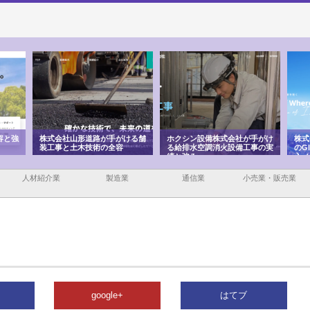
容と強
株式会社山形道路が手がける舗
ホクシン設備株式会社が手がけ
株式
装工事と土木技術の全容
る給排水空調消火設備工事の実
のG
績と強み
入メ
人材紹介業
製造業
通信業
小売業・販売業
google+
はてブ