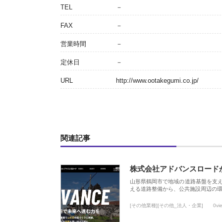
TEL
－
FAX
－
営業時間
－
定休日
－
URL
http://www.ootakegumi.co.jp/
関連記事
株式会社アドバンスロード
山形県鶴岡市で地域の道路基盤を支
える道路整備から、公共施設周辺の
[その他業種][その他_法人・企業]
0vi