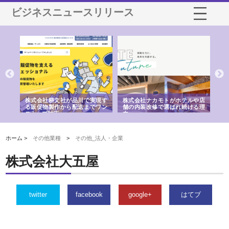
ビジネスニュースリリース
現す
株式会社ナカモトがホテルや店
株式会社スプリングエフが選ば
桑
ワン
舗の内装改修で選ばれ続ける理
れる理由とOEMアパレル製造の
ばれ
由
強み
ホーム >
その他業種
>
その他_法人・企業
株式会社大五屋
twitter
facebook
google+
はてブ