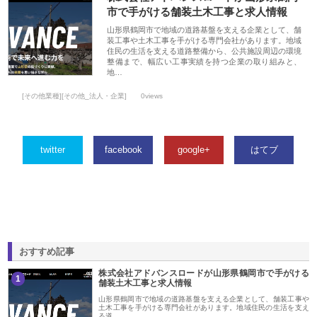
市で手がける舗装土木工事と求人情報
山形県鶴岡市で地域の道路基盤を支える企業として、舗
装工事や土木工事を手がける専門会社があります。地域
住民の生活を支える道路整備から、公共施設周辺の環境
整備まで、幅広い工事実績を持つ企業の取り組みと、
地…
[その他業種][その他_法人・企業]
0views
twitter
facebook
google+
はてブ
おすすめ記事
株式会社アドバンスロードが山形県鶴岡市で手がける
1
舗装土木工事と求人情報
山形県鶴岡市で地域の道路基盤を支える企業として、舗装工事や
土木工事を手がける専門会社があります。地域住民の生活を支え
る道…