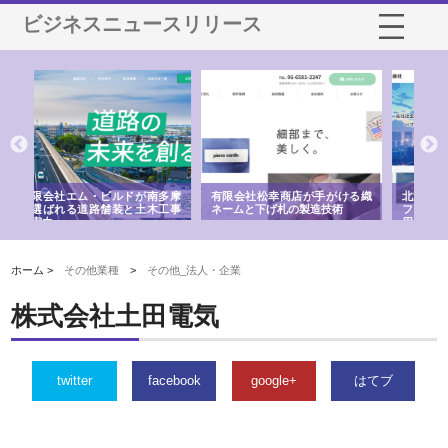
ビジネスニュースリリース
多摩
有限会社松幸商店が手がける織
北海道軽金属株式会社がスノー
株
工事
ネームと下げ札の製造技術
フライとテーパーブロックの専
る
用ページを新設
ス
ホーム >
その他業種
>
その他_法人・企業
株式会社土田電気
twitter
facebook
google+
はてブ