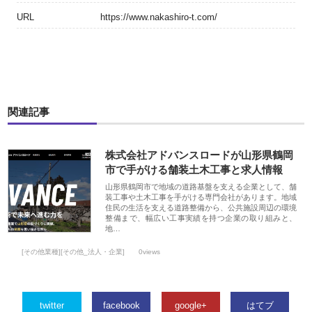
URL
https://www.nakashiro-t.com/
関連記事
株式会社アドバンスロードが山形県鶴岡
市で手がける舗装土木工事と求人情報
山形県鶴岡市で地域の道路基盤を支える企業として、舗
装工事や土木工事を手がける専門会社があります。地域
住民の生活を支える道路整備から、公共施設周辺の環境
整備まで、幅広い工事実績を持つ企業の取り組みと、
地…
[その他業種][その他_法人・企業]
0views
twitter
facebook
google+
はてブ