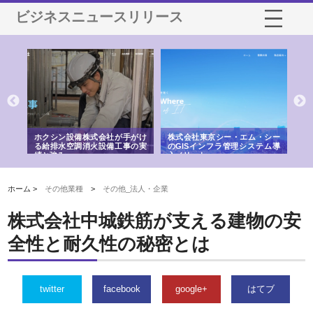
ビジネスニュースリリース
株式会社東京シー・エム・シー
株式会社アクアスペースが水中
株式会社地
のGISインフラ管理システム導
から陸上まで一貫施工できる理
れ続ける理
入メリット
由
強み
ホーム >
その他業種
>
その他_法人・企業
株式会社中城鉄筋が支える建物の安
全性と耐久性の秘密とは
twitter
facebook
google+
はてブ