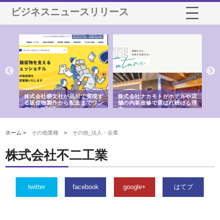
ビジネスニュースリリース
ノー
株式会社耕文社が品川で実現す
株式会社ナカモトがホテルや店
株
の専
る販促物製作から配送までワン
舗の内装改修で選ばれ続ける理
れ
ストップ対応
由
強
ホーム >
その他業種
>
その他_法人・企業
株式会社不二工業
twitter
facebook
google+
はてブ