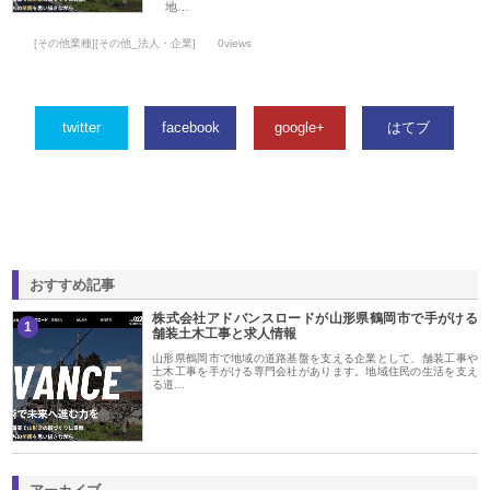
地…
[その他業種][その他_法人・企業]
0views
twitter
facebook
google+
はてブ
おすすめ記事
株式会社アドバンスロードが山形県鶴岡市で手がける
1
舗装土木工事と求人情報
山形県鶴岡市で地域の道路基盤を支える企業として、舗装工事や
土木工事を手がける専門会社があります。地域住民の生活を支え
る道…