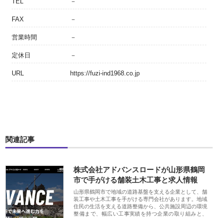
TEL
－
FAX
－
営業時間
－
定休日
－
URL
https://fuzi-ind1968.co.jp
関連記事
株式会社アドバンスロードが山形県鶴岡
市で手がける舗装土木工事と求人情報
山形県鶴岡市で地域の道路基盤を支える企業として、舗
装工事や土木工事を手がける専門会社があります。地域
住民の生活を支える道路整備から、公共施設周辺の環境
整備まで、幅広い工事実績を持つ企業の取り組みと、