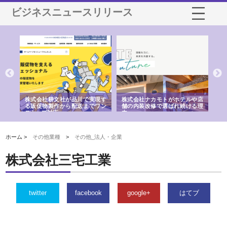
ビジネスニュースリリース
ノー
株式会社耕文社が品川で実現す
株式会社ナカモトがホテルや店
株
の専
る販促物製作から配送までワン
舗の内装改修で選ばれ続ける理
れ
ストップ対応
由
強
ホーム >
その他業種
>
その他_法人・企業
株式会社三宅工業
twitter
facebook
google+
はてブ