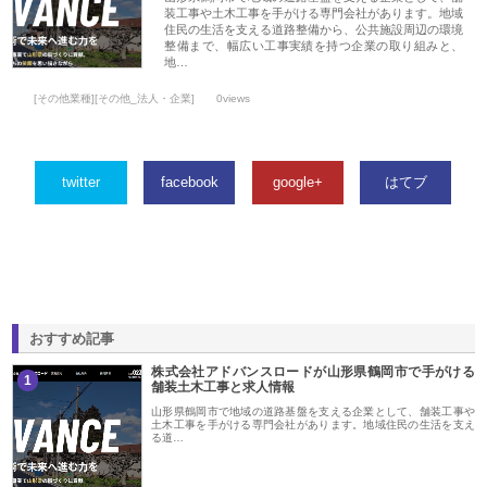
装工事や土木工事を手がける専門会社があります。地域
住民の生活を支える道路整備から、公共施設周辺の環境
整備まで、幅広い工事実績を持つ企業の取り組みと、
地…
[その他業種][その他_法人・企業]
0views
twitter
facebook
google+
はてブ
おすすめ記事
株式会社アドバンスロードが山形県鶴岡市で手がける
1
舗装土木工事と求人情報
山形県鶴岡市で地域の道路基盤を支える企業として、舗装工事や
土木工事を手がける専門会社があります。地域住民の生活を支え
る道…