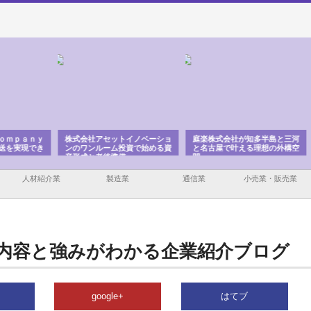
ａｎｙ
株式会社アセットイノベーショ
庭楽株式会社が知多半島と三河
株式
現でき
ンのワンルーム投資で始める資
と名古屋で叶える理想の外構空
で滋
産形成と老後準備
間
人材紹介業
製造業
通信業
小売業・販売業
内容と強みがわかる企業紹介ブログ
google+
はてブ