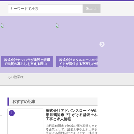
会社ナツハラが建設と鋲螺
株式会社メタルエースの企業サ
株式会社ＣＳＡの事
賀の暮らしを支える理由
イトが提供する充実した情報内
みを徹底解説
容とは
その他業種
おすすめ記事
株式会社アドバンスロードが山
1
形県鶴岡市で手がける舗装土木
工事と求人情報
山形県鶴岡市で地域の道路基盤を支え
る企業として、舗装工事や土木工事を
手がける専門会社があります。地域住