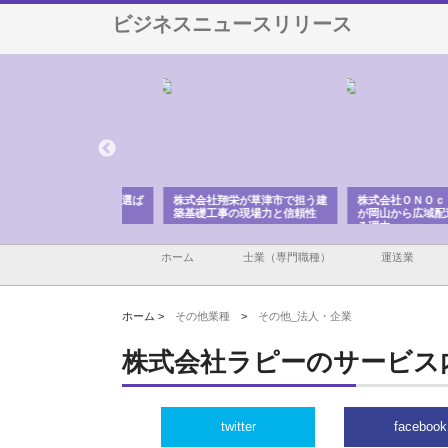
ビジネスニュースリリース
ハクシンが大阪で選ば
株式会社翔栄が草津市で担う建
株式会社ＯＮＯｃｏｍｐ
工事の実績と強み
築基礎工事の現場力と信頼性
が岡山から広域配送を実
る理由
ホーム
士業（専門職種）
運送業
ホーム >
その他業種
>
その他_法人・企業
株式会社ラピーのサービス
twitter
facebook