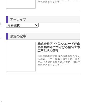
民の生活を支える道…
アーカイブ
題
最近の記事
い
株式会社アドバンスロードが山
形県鶴岡市で手がける舗装土木
工事と求人情報
山形県鶴岡市で地域の道路基盤を支え
る企業として、舗装工事や土木工事を
手がける専門会社があります。地域住
民の生活を支える道…
ピ