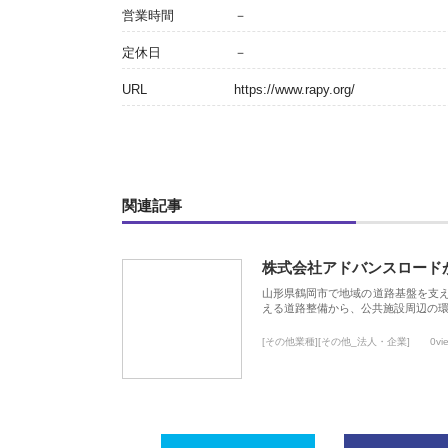
営業時間
－
定休日
－
URL
https://www.rapy.org/
関連記事
株式会社アドバンスロード
山形県鶴岡市で地域の道路基盤を支
える道路整備から、公共施設周辺の
[その他業種][その他_法人・企業]
0vi