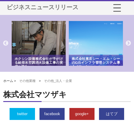
ビジネスニュースリリース
る舗
ホクシン設備株式会社が手がけ
株式会社東京シー・エム・シー
株
る給排水空調消火設備工事の実
のGISインフラ管理システム導
か
績と強み
入メリット
由
ホーム >
その他業種
>
その他_法人・企業
株式会社マツザキ
twitter
facebook
google+
はてブ