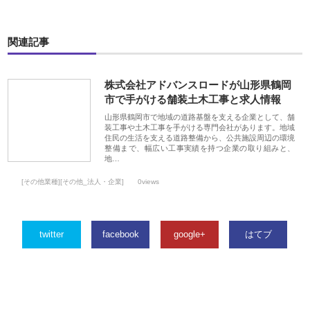
関連記事
株式会社アドバンスロードが山形県鶴岡
市で手がける舗装土木工事と求人情報
山形県鶴岡市で地域の道路基盤を支える企業として、舗
装工事や土木工事を手がける専門会社があります。地域
住民の生活を支える道路整備から、公共施設周辺の環境
整備まで、幅広い工事実績を持つ企業の取り組みと、
地…
[その他業種][その他_法人・企業]
0views
twitter
facebook
google+
はてブ