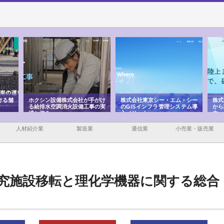
ける舗
ホクシン設備株式会社が手がけ
株式会社東京シー・エム・シー
株式
る給排水空調消火設備工事の実
のGISインフラ管理システム導
から
績と強み
入メリット
由
人材紹介業
製造業
通信業
小売業・販売業
究施設移転と理化学機器に関する総合