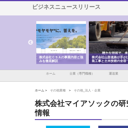
ビジネスニュースリリース
メタルエースの企業サ
株式会社ＣＳＡの事業内容と強
株式会社山形道路が手が
供する充実した情報内
みを徹底解説
装工事と土木技術の全容
ホーム
士業（専門職種）
運送業
ホーム >
その他業種
>
その他_法人・企業
株式会社マイアソックの研
情報