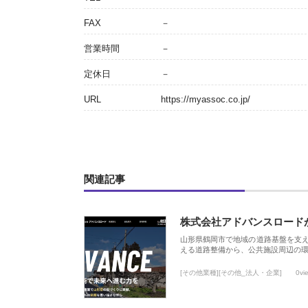
FAX
－
営業時間
－
定休日
－
URL
https://myassoc.co.jp/
関連記事
株式会社アドバンスロード
山形県鶴岡市で地域の道路基盤を支
える道路整備から、公共施設周辺の
[その他業種][その他_法人・企業]
0vi