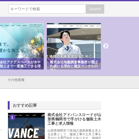
会社アクアスペースが水中
株式会社地盤調査事務所が選ば
株式会社名神精工の
陸上まで一貫施工できる理
れ続ける理由と建設コンサルの
スリリース一覧と注
強み
その他業種
おすすめ記事
株式会社アドバンスロードが山
1
形県鶴岡市で手がける舗装土木
工事と求人情報
山形県鶴岡市で地域の道路基盤を支え
る企業として、舗装工事や土木工事を
手がける専門会社があります。地域住