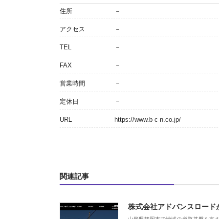
住所
－
アクセス
－
TEL
－
FAX
－
営業時間
－
定休日
－
URL
https://www.b-c-n.co.jp/
関連記事
株式会社アドバンスロード
山形県鶴岡市で地域の道路基盤を支