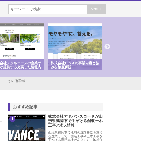
会社メタルエースの企業サ
株式会社ＣＳＡの事業内容と強
株式会社山形道路が
が提供する充実した情報内
みを徹底解説
装工事と土木技術の
は
その他業種
おすすめ記事
株式会社アドバンスロードが山
1
形県鶴岡市で手がける舗装土木
工事と求人情報
山形県鶴岡市で地域の道路基盤を支え
る企業として、舗装工事や土木工事を
手がける専門会社があります。地域住