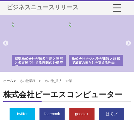
ビジネスニュースリリース
ショ
庭楽株式会社が知多半島と三河
株式会社ナツハラが建設と鋲螺
株
る資
と名古屋で叶える理想の外構空
で滋賀の暮らしを支える理由
イ
間
容
ホーム >
その他業種
>
その他_法人・企業
株式会社ビーエスコンピューター
twitter
facebook
google+
はてブ