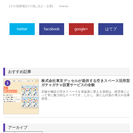
[その他業種][その他_法人・企業]
0views
twitter
facebook
google+
はてブ
おすすめ記事
株式会社東京デッセルが提供する空きスペース活用型
1
ガチャガチャ設置サービスの全貌
店舗や施設の空きスペースを収益源に変える発想は、経営者にと
って常に魅力的なテーマです。しかし、新たな什器の導入や在庫
管理…
アーカイブ