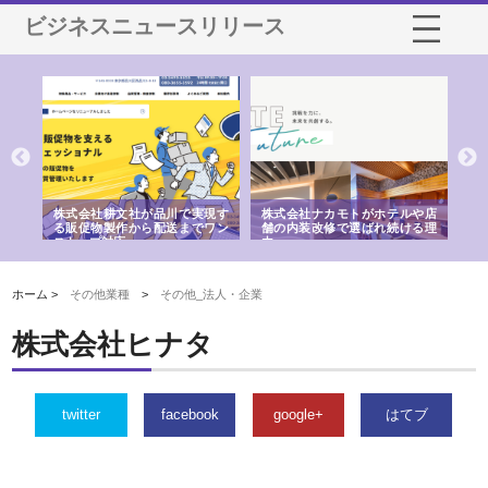
ビジネスニュースリリース
ノー
株式会社耕文社が品川で実現す
株式会社ナカモトがホテルや店
株
の専
る販促物製作から配送までワン
舗の内装改修で選ばれ続ける理
れ
ストップ対応
由
強
ホーム >
その他業種
>
その他_法人・企業
株式会社ヒナタ
twitter
facebook
google+
はてブ