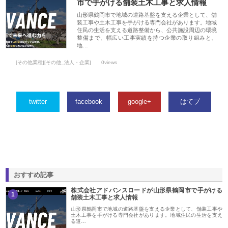
市で手がける舗装土木工事と求人情報
山形県鶴岡市で地域の道路基盤を支える企業として、舗
装工事や土木工事を手がける専門会社があります。地域
住民の生活を支える道路整備から、公共施設周辺の環境
整備まで、幅広い工事実績を持つ企業の取り組みと、
地…
[その他業種][その他_法人・企業]
0views
twitter
facebook
google+
はてブ
おすすめ記事
株式会社アドバンスロードが山形県鶴岡市で手がける
1
舗装土木工事と求人情報
山形県鶴岡市で地域の道路基盤を支える企業として、舗装工事や
土木工事を手がける専門会社があります。地域住民の生活を支え
る道…