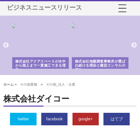
ビジネスニュースリリース
シー
株式会社アクアスペースが水中
株式会社地盤調査事務所が選ば
株
ム導
から陸上まで一貫施工できる理
れ続ける理由と建設コンサルの
ス
由
強み
ホーム >
その他業種
>
その他_法人・企業
株式会社ダイコー
twitter
facebook
google+
はてブ