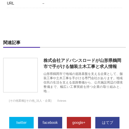
URL
－
関連記事
株式会社アドバンスロードが山形県鶴岡
市で手がける舗装土木工事と求人情報
山形県鶴岡市で地域の道路基盤を支える企業として、舗
装工事や土木工事を手がける専門会社があります。地域
住民の生活を支える道路整備から、公共施設周辺の環境
整備まで、幅広い工事実績を持つ企業の取り組みと、
地…
[その他業種][その他_法人・企業]
0views
twitter
facebook
google+
はてブ