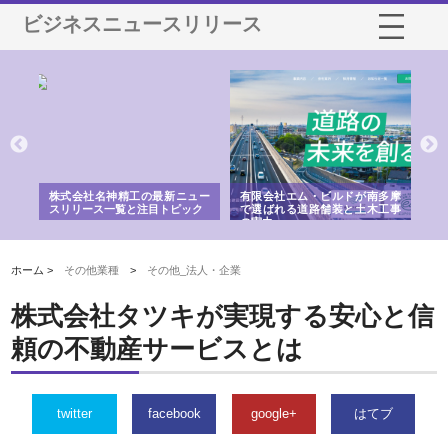
ビジネスニュースリリース
選ば
株式会社名神精工の最新ニュー
有限会社エム・ビルドが南多摩
有
ルの
スリリース一覧と注目トピック
で選ばれる道路舗装と土木工事
ネ
の実力
ホーム >
その他業種
>
その他_法人・企業
株式会社タツキが実現する安心と信
頼の不動産サービスとは
twitter
facebook
google+
はてブ