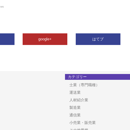
ews
google+
はてブ
カテゴリー
士業（専門職種）
運送業
人材紹介業
製造業
通信業
小売業・販売業