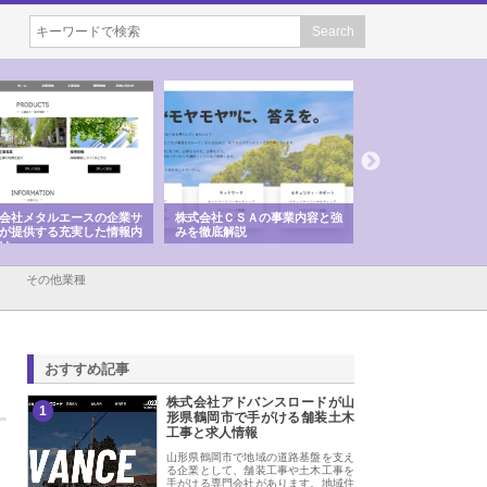
社メタルエースの企業サ
株式会社ＣＳＡの事業内容と強
株式会社山形道路が手
提供する充実した情報内
みを徹底解説
装工事と土木技術の全
その他業種
おすすめ記事
株式会社アドバンスロードが山
1
形県鶴岡市で手がける舗装土木
工事と求人情報
山形県鶴岡市で地域の道路基盤を支え
る企業として、舗装工事や土木工事を
手がける専門会社があります。地域住