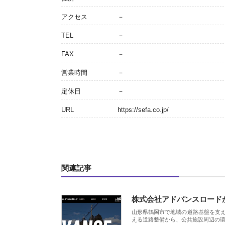
アクセス
－
TEL
－
FAX
－
営業時間
－
定休日
－
URL
https://sefa.co.jp/
関連記事
株式会社アドバンスロード
山形県鶴岡市で地域の道路基盤を支
える道路整備から、公共施設周辺の