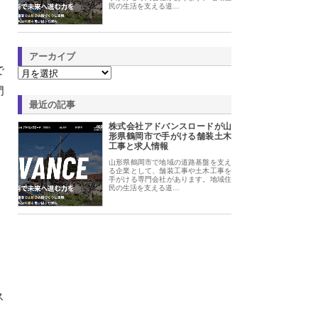
民の生活を支える道…
アーカイブ
で
門
最近の記事
株式会社アドバンスロードが山
形県鶴岡市で手がける舗装土木
工事と求人情報
山形県鶴岡市で地域の道路基盤を支え
る企業として、舗装工事や土木工事を
手がける専門会社があります。地域住
民の生活を支える道…
ス
し