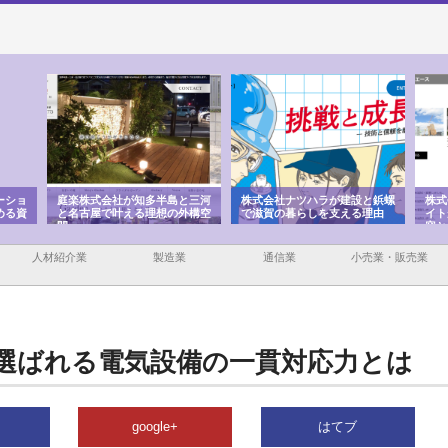
ョ
庭楽株式会社が知多半島と三河
株式会社ナツハラが建設と鋲螺
株式会
資
と名古屋で叶える理想の外構空
で滋賀の暮らしを支える理由
イトが
間
容とは
人材紹介業
製造業
通信業
小売業・販売業
選ばれる電気設備の一貫対応力とは
google+
はてブ