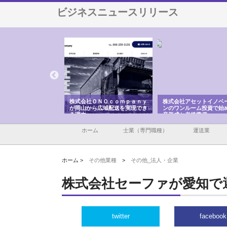
ビジネスニュースリリース
栄が草津市で担う建
株式会社ＯＮＯｃｏｍｐａｎｙ
株式会社アセットイノベーシ
の現場力と信頼性
が岡山から広域配送を実現でき
ンのワンルーム投資で始める
る理由
産形成と老後準備
ホーム
士業（専門職種）
運送業
ホーム >
その他業種
>
その他_法人・企業
株式会社セーファが愛知で
twitter
facebook