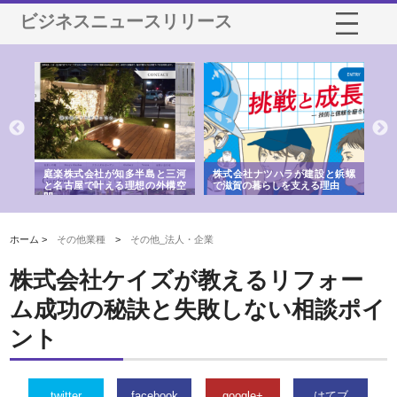
ビジネスニュースリリース
ショ
庭楽株式会社が知多半島と三河
株式会社ナツハラが建設と鋲螺
株
る資
と名古屋で叶える理想の外構空
で滋賀の暮らしを支える理由
イ
間
容
ホーム >
その他業種
>
その他_法人・企業
株式会社ケイズが教えるリフォー
ム成功の秘訣と失敗しない相談ポイ
ント
twitter
facebook
google+
はてブ