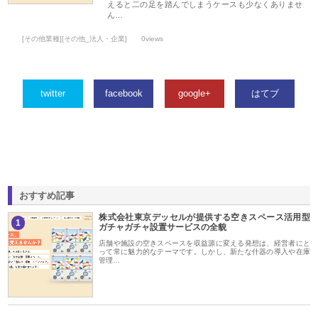
えると二の足を踏んでしまうケースも少なくありませ
ん…
[その他業種][その他_法人・企業]
0views
twitter
facebook
google+
はてブ
おすすめ記事
株式会社東京デッセルが提供する空きスペース活用型
1
ガチャガチャ設置サービスの全貌
店舗や施設の空きスペースを収益源に変える発想は、経営者にと
って常に魅力的なテーマです。しかし、新たな什器の導入や在庫
管理…