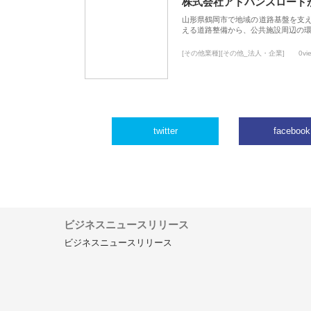
株式会社アドバンスロード
山形県鶴岡市で地域の道路基盤を支
える道路整備から、公共施設周辺の
[その他業種][その他_法人・企業]
0vi
twitter
facebook
ビジネスニュースリリース
ビジネスニュースリリース