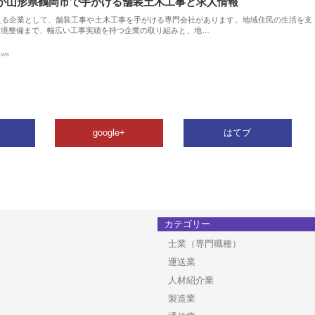
が山形県鶴岡市で手がける舗装土木工事と求人情報
える企業として、舗装工事や土木工事を手がける専門会社があります。地域住民の生活を支
環境整備まで、幅広い工事実績を持つ企業の取り組みと、地…
ews
google+
はてブ
カテゴリー
士業（専門職種）
運送業
人材紹介業
製造業