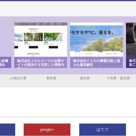
と鋲螺
株式会社メタルエースの企業サ
株式会社ＣＳＡの事業内容と強
株式
理由
イトが提供する充実した情報内
みを徹底解説
装工
容とは
人材紹介業
製造業
通信業
小売業・販売業
google+
はてブ