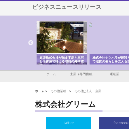
ビジネスニュースリリース
アセットイノベーショ
庭楽株式会社が知多半島と三河
株式会社ナツハラが建設
ルーム投資で始める資
と名古屋で叶える理想の外構空
で滋賀の暮らしを支える
老後準備
間
ホーム
士業（専門職種）
運送業
ホーム >
その他業種
>
その他_法人・企業
株式会社グリーム
twitter
facebook