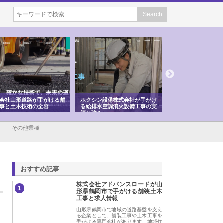
会社山形道路が手がける舗
ホクシン設備株式会社が手がけ
株式会社東京シー・
事と土木技術の全容
る給排水空調消火設備工事の実
のGISインフラ管理
績と強み
入メリット
その他業種
おすすめ記事
株式会社アドバンスロードが山
1
形県鶴岡市で手がける舗装土木
工事と求人情報
山形県鶴岡市で地域の道路基盤を支え
る企業として、舗装工事や土木工事を
手がける専門会社があります。地域住