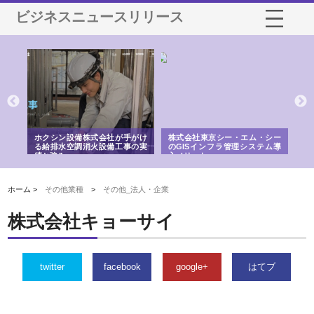
ビジネスニュースリリース
る舗
ホクシン設備株式会社が手がけ
株式会社東京シー・エム・シー
株
る給排水空調消火設備工事の実
のGISインフラ管理システム導
か
績と強み
入メリット
由
ホーム >
その他業種
>
その他_法人・企業
株式会社キョーサイ
twitter
facebook
google+
はてブ