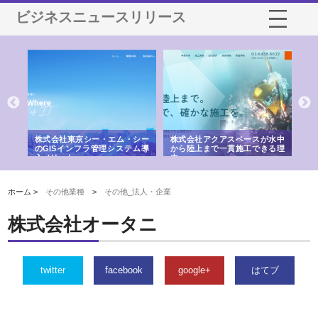
ビジネスニュースリリース
がけ
株式会社東京シー・エム・シー
株式会社アクアスペースが水中
株
の実
のGISインフラ管理システム導
から陸上まで一貫施工できる理
れ
入メリット
由
強
ホーム >
その他業種
>
その他_法人・企業
株式会社オータニ
twitter
facebook
google+
はてブ