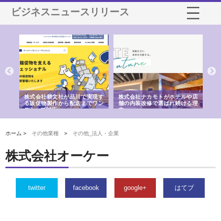
ビジネスニュースリリース
ノー
株式会社耕文社が品川で実現す
株式会社ナカモトがホテルや店
株
の専
る販促物製作から配送までワン
舗の内装改修で選ばれ続ける理
れ
ストップ対応
由
強
ホーム >
その他業種
>
その他_法人・企業
株式会社オーケー
twitter
facebook
google+
はてブ